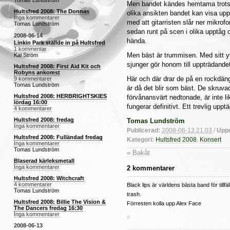
Tomas Lundström
Men bandet kändes hemtama trots
Hultsfred 2008: The Donnas
olika ansikten bandet kan visa up
Inga kommentarer
med att gitarristen slår ner mikro
Tomas Lundström
sedan runt på scen i olika upptåg 
2008-06-14
hända.
Linkin Park ställde in på Hultsfred
1 kommentar
Men bäst är trummisen. Med sitt y
Kal Ström
sjunger gör honom till uppträdande
Hultsfred 2008: First Aid Kit och
Robyns ankomst
Här och där drar de på en rockdä
9 kommentarer
Tomas Lundström
är då det blir som bäst. De skruv
Hultsfred 2008: HERBRIGHTSKIES
förvånansvärt nedtonade, är inte l
lördag 16:00
fungerar definitivt. Ett trevlig uppt
4 kommentarer
Hultsfred 2008: fredag
Tomas Lundström
Inga kommentarer
Publicerad:
2008-06-13 21:03
/
Uppd
Hultsfred 2008: Fulländad fredag
Kategori:
Hultsfred 2008
,
Konsert
Inga kommentarer
Tomas Lundström
« Bakåt
Blaserad kärleksmetall
Inga kommentarer
2 kommentarer
Hultsfred 2008: Witchcraft
4 kommentarer
Black lips är världens bästa band för tillfä
Tomas Lundström
trash.
Hultsfred 2008: Billie The Vision &
Förresten kolla upp Alex Face
The Dancers fredag 16:30
Inga kommentarer
#
2008-06-13