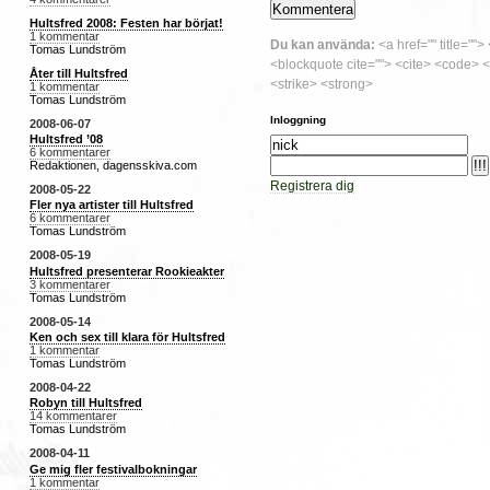
Hultsfred 2008: Festen har börjat!
1 kommentar
Du kan använda:
<a href="" title="">
Tomas Lundström
<blockquote cite=""> <cite> <code> <
Åter till Hultsfred
<strike> <strong>
1 kommentar
Tomas Lundström
Inloggning
2008-06-07
Hultsfred ’08
6 kommentarer
Redaktionen, dagensskiva.com
Registrera dig
2008-05-22
Fler nya artister till Hultsfred
6 kommentarer
Tomas Lundström
2008-05-19
Hultsfred presenterar Rookieakter
3 kommentarer
Tomas Lundström
2008-05-14
Ken och sex till klara för Hultsfred
1 kommentar
Tomas Lundström
2008-04-22
Robyn till Hultsfred
14 kommentarer
Tomas Lundström
2008-04-11
Ge mig fler festivalbokningar
1 kommentar