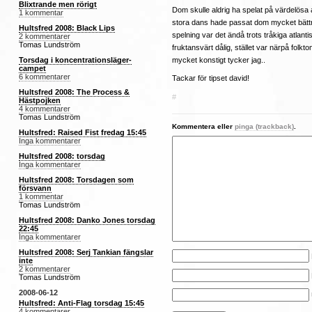
Blixtrande men rörigt
Dom skulle aldrig ha spelat på värdelösa at
1 kommentar
stora dans hade passat dom mycket bätt
Hultsfred 2008: Black Lips
spelning var det ändå trots tråkiga atlant
2 kommentarer
Tomas Lundström
fruktansvärt dålig, stället var närpå folktom
mycket konstigt tycker jag..
Torsdag i koncentrationsläger-
campet
6 kommentarer
Tackar för tipset david!
Hultsfred 2008: The Process &
#
Hästpojken
4 kommentarer
Tomas Lundström
Kommentera eller
pinga (trackback)
.
Hultsfred: Raised Fist fredag 15:45
Inga kommentarer
Hultsfred 2008: torsdag
Inga kommentarer
Hultsfred 2008: Torsdagen som
försvann
1 kommentar
Tomas Lundström
Hultsfred 2008: Danko Jones torsdag
22:45
Inga kommentarer
Hultsfred 2008: Serj Tankian fängslar
inte
2 kommentarer
Tomas Lundström
2008-06-12
Hultsfred: Anti-Flag torsdag 15:45
4 kommentarer