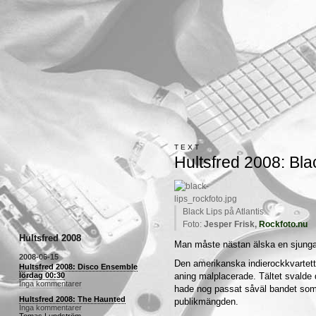
TEXT
Hultsfred 2008: Bla
Black Lips på Atlantis.
Foto:
Jesper Frisk,
Rockfoto.nu
Hultsfred 2008
Man måste nästan älska en sjunga
2008-06-15
Den amerikanska indierockkvartett
Hultsfred 2008: Disco Ensemble
lördag 00:30
aning malplacerade. Tältet svalde
Inga kommentarer
hade nog passat såväl bandet som 
Hultsfred 2008: The Haunted
publikmängden.
Inga kommentarer