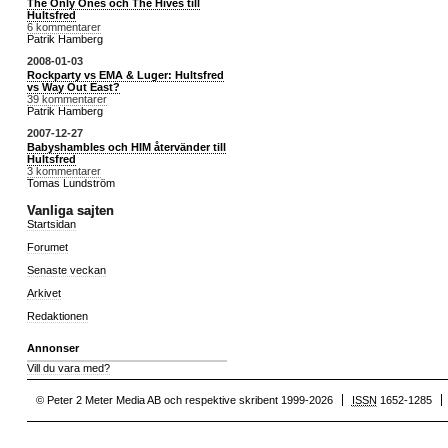
The Only Ones och The Hives till
Hultsfred
6 kommentarer
Patrik Hamberg
2008-01-03
Rockparty vs EMA & Luger: Hultsfred
vs Way Out East?
39 kommentarer
Patrik Hamberg
2007-12-27
Babyshambles och HIM återvänder till
Hultsfred
3 kommentarer
Tomas Lundström
Vanliga sajten
Startsidan
Forumet
Senaste veckan
Arkivet
Redaktionen
Annonser
Vill du vara med?
© Peter 2 Meter Media AB och respektive skribent 1999-2026
ISSN
1652-1285