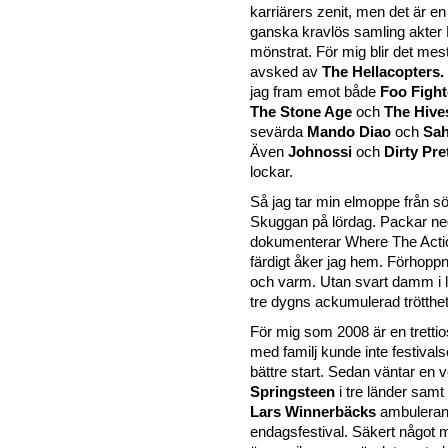
karriärers zenit, men det är en
ganska kravlös samling akter 
mönstrat. För mig blir det mest
avsked av
The Hellacopters.
jag fram emot både
Foo Fight
The Stone Age
och
The Hive
sevärda
Mando Diao
och
Sah
Även
Johnossi
och
Dirty Pre
lockar.
Så jag tar min elmoppe från söd
Skuggan på lördag. Packar n
dokumenterar Where The Action
färdigt åker jag hem. Förhoppn
och varm. Utan svart damm i l
tre dygns ackumulerad trötthet
För mig som 2008 är en tretti
med familj kunde inte festiva
bättre start. Sedan väntar en
Springsteen
i tre länder samt
Lars Winnerbäcks
ambulera
endagsfestival. Säkert något m