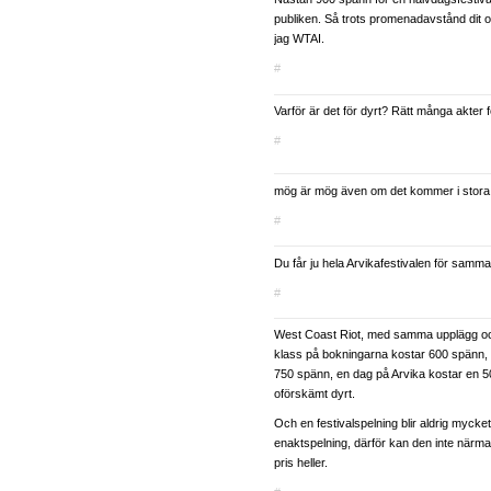
publiken. Så trots promenadavstånd dit o
jag WTAI.
#
Varför är det för dyrt? Rätt många akter 
#
mög är mög även om det kommer i stora
#
Du får ju hela Arvikafestivalen för samm
#
West Coast Riot, med samma upplägg o
klass på bokningarna kostar 600 spänn,
750 spänn, en dag på Arvika kostar en 5
oförskämt dyrt.
Och en festivalspelning blir aldrig myck
enaktspelning, därför kan den inte närma
pris heller.