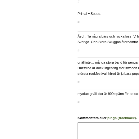
#
Primal = Sosse.
#
Äsch. Ta några bärs och rocka loss. Vi h
Sverige. Och Stora Skuggan återhämtar 
#
gnäll inte… många stora band för pengar
Hultsfred är dock ingenting mot sweden r
största rockfestival. hfred är ju bara pop
#
mycket gnäll, det är 900 spänn för att se
#
Kommentera eller
pinga (trackback)
.