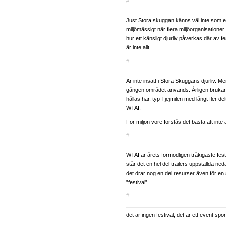
#
Just Stora skuggan känns väl inte som et
miljömässigt när flera miljöorganisationer 
hur ett känsligt djurliv påverkas där av f
är inte allt.
#
Är inte insatt i Stora Skuggans djurliv. Men
gången området används. Årligen brukar e
hållas här, typ Tjejmilen med långt fler d
WTAI.
För miljön vore förstås det bästa att inte
#
WTAI är årets förmodligen tråkigaste fest
står det en hel del trailers uppställda ne
det drar nog en del resurser även för en 
”festival”.
#
det är ingen festival, det är ett event spo