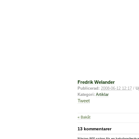
Fredrik Welander
Publicerad:
2008-06-12 12:17
/
U
Kategori:
Artiklar
Tweet
« Bakåt
13 kommentarer
Nästan 900 spänn för en halvdagsfestival