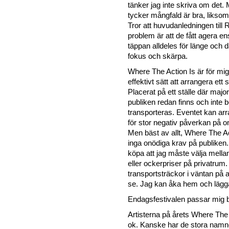
tänker jag inte skriva om det. 
tycker mångfald är bra, likso
Tror att huvudanledningen till
problem är att de fått agera e
täppan alldeles för länge och 
fokus och skärpa.
Where The Action Is är för mi
effektivt sätt att arrangera ett
Placerat på ett ställe där major
publiken redan finns och inte 
transporteras. Eventet kan arr
för stor negativ påverkan på o
Men bäst av allt, Where The Act
inga onödiga krav på publiken.
köpa att jag måste välja mell
eller ockerpriser på privatrum.
transportsträckor i väntan på ar
se. Jag kan åka hem och lägga
Endagsfestivalen passar mig b
Artisterna på årets Where The A
ok. Kanske har de stora namn