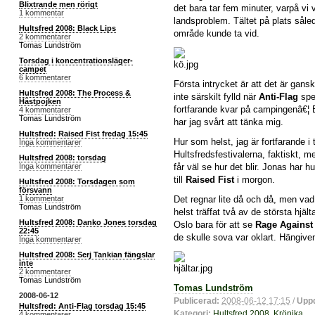
Blixtrande men rörigt
det bara tar fem minuter, varpå vi v
1 kommentar
landsproblem. Tältet på plats såle
Hultsfred 2008: Black Lips
område kunde ta vid.
2 kommentarer
Tomas Lundström
Torsdag i koncentrationsläger-
campet
6 kommentarer
Första intrycket är att det är gans
Hultsfred 2008: The Process &
inte särskilt fylld när
Anti-Flag
spe
Hästpojken
fortfarande kvar på campingenâ€¦ El
4 kommentarer
Tomas Lundström
har jag svårt att tänka mig.
Hultsfred: Raised Fist fredag 15:45
Hur som helst, jag är fortfarande i 
Inga kommentarer
Hultsfredsfestivalerna, faktiskt, m
Hultsfred 2008: torsdag
Inga kommentarer
får väl se hur det blir. Jonas har h
till
Raised Fist
i morgon.
Hultsfred 2008: Torsdagen som
försvann
Det regnar lite då och då, men vad
1 kommentar
Tomas Lundström
helst träffat två av de största hjäl
Hultsfred 2008: Danko Jones torsdag
Oslo bara för att se
Rage Against
22:45
de skulle sova var oklart. Hängive
Inga kommentarer
Hultsfred 2008: Serj Tankian fängslar
inte
2 kommentarer
Tomas Lundström
Tomas Lundström
2008-06-12
Publicerad:
2008-06-12 17:15
/
Uppd
Hultsfred: Anti-Flag torsdag 15:45
Kategori:
Hultsfred 2008
,
Krönika
4 kommentarer