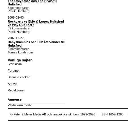
The Only Ones och The Hives till
Hultsfred
6 kommentarer
Patrik Hamberg
2008-01-03
Rockparty vs EMA & Luger: Hultsfred
vs Way Out East?
39 kommentarer
Patrik Hamberg
2007-12-27
Babyshambles och HIM återvänder till
Hultsfred
3 kommentarer
Tomas Lundström
Vanliga sajten
Startsidan
Forumet
Senaste veckan
Arkivet
Redaktionen
Annonser
Vill du vara med?
© Peter 2 Meter Media AB och respektive skribent 1999-2026
ISSN
1652-1285