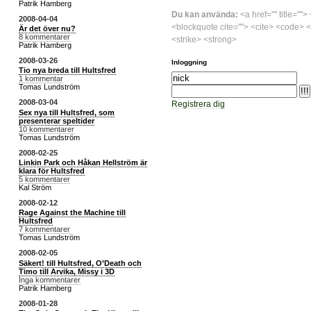
Patrik Hamberg
Du kan använda:
<a href="" title="">
2008-04-04
<blockquote cite=""> <cite> <code> <
Är det över nu?
8 kommentarer
<strike> <strong>
Patrik Hamberg
2008-03-26
Inloggning
Tio nya breda till Hultsfred
1 kommentar
Tomas Lundström
2008-03-04
Registrera dig
Sex nya till Hultsfred, som
presenterar speltider
10 kommentarer
Tomas Lundström
2008-02-25
Linkin Park och Håkan Hellström är
klara för Hultsfred
5 kommentarer
Kal Ström
2008-02-12
Rage Against the Machine till
Hultsfred
7 kommentarer
Tomas Lundström
2008-02-05
Säkert! till Hultsfred, O’Death och
Timo till Arvika, Missy i 3D
Inga kommentarer
Patrik Hamberg
2008-01-28