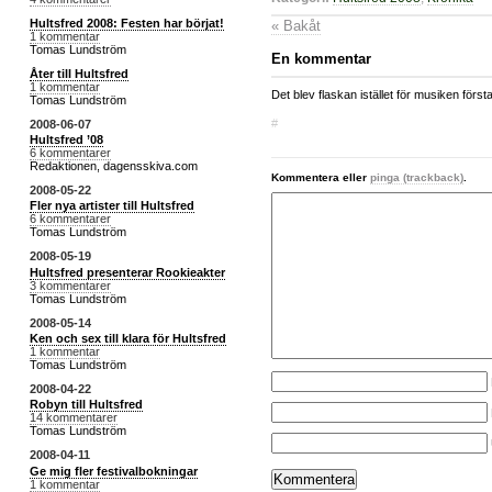
Hultsfred 2008: Festen har börjat!
« Bakåt
1 kommentar
Tomas Lundström
En kommentar
Åter till Hultsfred
1 kommentar
Det blev flaskan istället för musiken först
Tomas Lundström
#
2008-06-07
Hultsfred ’08
6 kommentarer
Redaktionen, dagensskiva.com
Kommentera eller
pinga (trackback)
.
2008-05-22
Fler nya artister till Hultsfred
6 kommentarer
Tomas Lundström
2008-05-19
Hultsfred presenterar Rookieakter
3 kommentarer
Tomas Lundström
2008-05-14
Ken och sex till klara för Hultsfred
1 kommentar
Tomas Lundström
2008-04-22
Robyn till Hultsfred
14 kommentarer
Tomas Lundström
2008-04-11
Ge mig fler festivalbokningar
1 kommentar