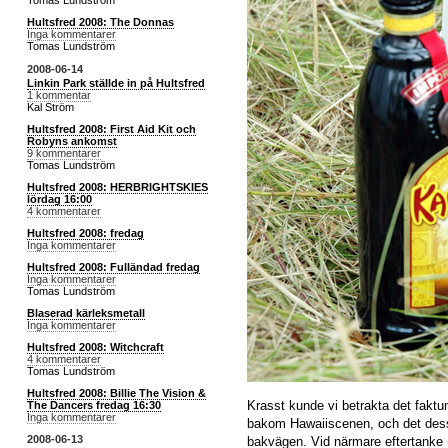
Tomas Lundström
Hultsfred 2008: The Donnas
Inga kommentarer
Tomas Lundström
2008-06-14
Linkin Park ställde in på Hultsfred
1 kommentar
Kal Ström
Hultsfred 2008: First Aid Kit och
Robyns ankomst
9 kommentarer
Tomas Lundström
Hultsfred 2008: HERBRIGHTSKIES
lördag 16:00
4 kommentarer
Hultsfred 2008: fredag
Inga kommentarer
Hultsfred 2008: Fulländad fredag
Inga kommentarer
Tomas Lundström
Blaserad kärleksmetall
Inga kommentarer
Hultsfred 2008: Witchcraft
4 kommentarer
Tomas Lundström
Hultsfred 2008: Billie The Vision &
Krasst kunde vi betrakta det faktum
The Dancers fredag 16:30
Inga kommentarer
bakom Hawaiiscenen, och det dess
2008-06-13
bakvägen. Vid närmare eftertanke 