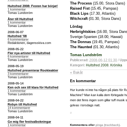
The Process
(15.00, Stora Dans)
Hultsfred 2008: Festen har börjat!
Raised Fist
(15.45, Pampas)
1 kommentar
Tomas Lundström
Black Lips
(17.30, Atlantis)
Witchcraft
(01.30, Stora Dans)
Åter till Hultsfred
1 kommentar
Tomas Lundström
Lördag
Herbrightskies
(16.00, Stora Dans
2008-06-07
Hultsfred ’08
Sverige-Spanien (18.00, Hawaii)
6 kommentarer
The Donnas
(19.45, Pampas)
Redaktionen, dagensskiva.com
The Haunted
(01.30, Atlantis)
2008-05-22
Fler nya artister till Hultsfred
Tomas Lundström
6 kommentarer
Publicerad:
2008-06-12 01:30
/
Uppd
Tomas Lundström
Kategori:
Hultsfred 2008
,
Krönika
2008-05-19
Hultsfred presenterar Rookieakter
« Bakåt
3 kommentarer
Tomas Lundström
En kommentar
2008-05-14
Ken och sex till klara för Hultsfred
Hur kunde ni inte ha någon på plats för 
1 kommentar
Tomas Lundström
Machine? Man kan kalla dem förlegade hu
men det finns ingen som gillar tuff musik
2008-04-22
Robyn till Hultsfred
golvas i torsdags natt.
14 kommentarer
Tomas Lundström
#
2008-04-11
Ge mig fler festivalbokningar
Kommentera eller
pinga (trackback)
.
1 kommentar