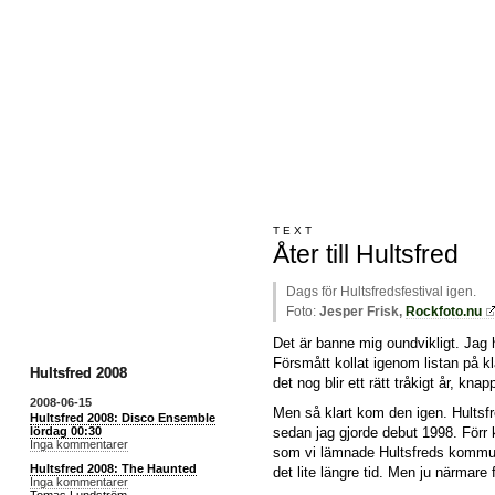
TEXT
Åter till Hultsfred
Dags för Hultsfredsfestival igen.
Foto:
Jesper Frisk,
Rockfoto.nu
Det är banne mig oundvikligt. Jag ha
Försmått kollat igenom listan på kla
Hultsfred 2008
det nog blir ett rätt tråkigt år, knapp
2008-06-15
Men så klart kom den igen. Hultsf
Hultsfred 2008: Disco Ensemble
lördag 00:30
sedan jag gjorde debut 1998. Förr 
Inga kommentarer
som vi lämnade Hultsfreds kommun
Hultsfred 2008: The Haunted
det lite längre tid. Men ju närmar
Inga kommentarer