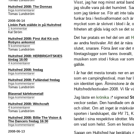
Tomas Lundström
Visst, jag har nog minst antal ban
Hultsfred 2008: The Donnas
jag skulle vara på det humöret. Sa
Inga kommentarer
som jag tänker se. För att inte ta
Tomas Lundström
funkar bra i festivalformatet och ä
2008-06-14
mycket som är skrivet i blod i år, o
Linkin Park ställde in på Hultsfred
1 kommentar
friheten att glida iväg och se det s
Kal Ström
Det har pratats en hel del om att
H
Hultsfred 2008: First Aid Kit och
Robyns ankomst
av andra festivaler. Att det är nära 
9 kommentarer
slutet, snarare. Förra året var det
Tomas Lundström
företagsloggor som fanns överallt, 
Hultsfred 2008: HERBRIGHTSKIES
musiken som stod i fokus var som 
lördag 16:00
4 kommentarer
gällde.
Hultsfred 2008: fredag
I år har det mesta tonats ner en a
Inga kommentarer
som en campingfestival, man har lag
Hultsfred 2008: Fulländad fredag
sin identitet igen. Åtminstone är de
Inga kommentarer
Tomas Lundström
Hultsfredsfestivalen 2008. Vi får vä
Blaserad kärleksmetall
Jag läste en
krönika
signerad
St
Inga kommentarer
veckor sedan. Den handlade om de
Hultsfred 2008: Witchcraft
4 kommentarer
och slitet. Om att inget är märkvä
Tomas Lundström
sporten i landskapet, där HV 71, 
Hultsfred 2008: Billie The Vision &
landet i sina respektive idrotter. 
The Dancers fredag 16:30
om vad som helst. Som en festival
Inga kommentarer
2008-06-13
Sagan om Hultsfred har berättats 