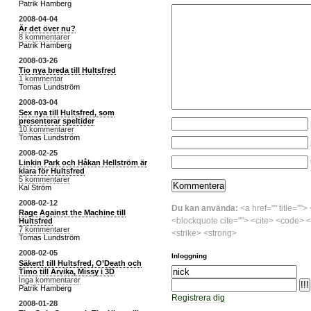
Patrik Hamberg
2008-04-04
Är det över nu?
8 kommentarer
Patrik Hamberg
2008-03-26
Tio nya breda till Hultsfred
1 kommentar
Tomas Lundström
2008-03-04
Sex nya till Hultsfred, som
presenterar speltider
10 kommentarer
Tomas Lundström
2008-02-25
Linkin Park och Håkan Hellström är
klara för Hultsfred
5 kommentarer
Kal Ström
2008-02-12
Du kan använda:
<a href="" title="">
Rage Against the Machine till
<blockquote cite=""> <cite> <code> <
Hultsfred
7 kommentarer
<strike> <strong>
Tomas Lundström
2008-02-05
Inloggning
Säkert! till Hultsfred, O’Death och
Timo till Arvika, Missy i 3D
Inga kommentarer
Patrik Hamberg
Registrera dig
2008-01-28