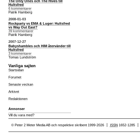
The Only Ones och The Hives till
Hultsfred
6 kommentarer
Patrik Hamberg
2008-01-03
Rockparty vs EMA & Luger: Hultsfred
vs Way Out East?
39 kommentarer
Patrik Hamberg
2007-12-27
Babyshambles och HIM återvänder till
Hultsfred
3 kommentarer
Tomas Lundström
Vanliga sajten
Startsidan
Forumet
Senaste veckan
Arkivet
Redaktionen
Annonser
Vill du vara med?
© Peter 2 Meter Media AB och respektive skribent 1999-2026
ISSN
1652-1285