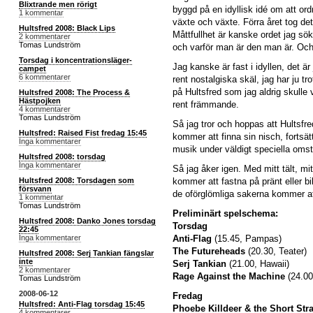
Blixtrande men rörigt
byggd på en idyllisk idé om att o
1 kommentar
växte och växte. Förra året tog de
Hultsfred 2008: Black Lips
Måttfullhet är kanske ordet jag sö
2 kommentarer
Tomas Lundström
och varför man är den man är. Och d
Torsdag i koncentrationsläger-
Jag kanske är fast i idyllen, det ä
campet
6 kommentarer
rent nostalgiska skäl, jag har ju tr
på Hultsfred som jag aldrig skulle 
Hultsfred 2008: The Process &
Hästpojken
rent främmande.
4 kommentarer
Tomas Lundström
Så jag tror och hoppas att Hultsfre
Hultsfred: Raised Fist fredag 15:45
kommer att finna sin nisch, fortsä
Inga kommentarer
musik under väldigt speciella omstä
Hultsfred 2008: torsdag
Inga kommentarer
Så jag åker igen. Med mitt tält, m
kommer att fastna på pränt eller bil
Hultsfred 2008: Torsdagen som
försvann
de oförglömliga sakerna kommer at
1 kommentar
Tomas Lundström
Preliminärt spelschema:
Hultsfred 2008: Danko Jones torsdag
Torsdag
22:45
Anti-Flag
(15.45, Pampas)
Inga kommentarer
The Futureheads
(20.30, Teater)
Hultsfred 2008: Serj Tankian fängslar
inte
Serj Tankian
(21.00, Hawaii)
2 kommentarer
Rage Against the Machine
(24.00
Tomas Lundström
2008-06-12
Fredag
Hultsfred: Anti-Flag torsdag 15:45
Phoebe Killdeer & the Short Str
4 kommentarer