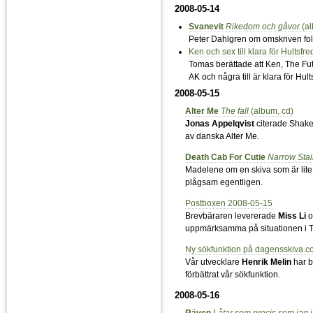
2008-05-14
Svanevit
Rikedom och gåvor
(al
Peter Dahlgren om omskriven fo
Ken och sex till klara för Hultsfre
Tomas berättade att Ken, The Fu
AK och några till är klara för Hult
2008-05-15
Alter Me
The fall
(album, cd)
Jonas Appelqvist
citerade Shake
av danska Alter Me.
Death Cab For Cutie
Narrow Stai
Madelene om en skiva som är lite 
plågsam egentligen.
Postboxen 2008-05-15
Brevbäraren levererade
Miss Li
o
uppmärksamma på situationen i T
Ny sökfunktion på dagensskiva.
Vår utvecklare
Henrik Melin
har b
förbättrat vår sökfunktion.
2008-05-16