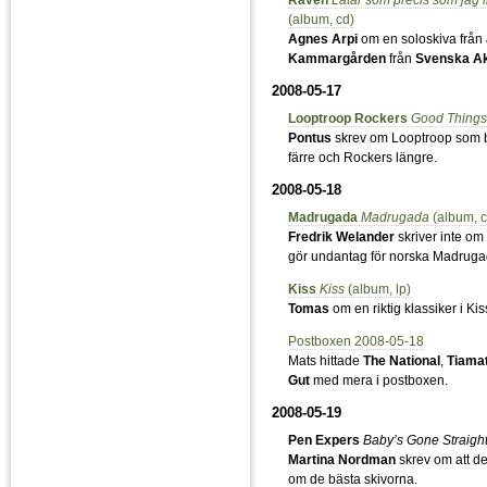
Räven
Låtar som precis som jag in
(album, cd)
Agnes Arpi
om en soloskiva från
Kammargården
från
Svenska A
2008-05-17
Looptroop Rockers
Good Things
Pontus
skrev om Looptroop som b
färre och Rockers längre.
2008-05-18
Madrugada
Madrugada
(album, c
Fredrik Welander
skriver inte om
gör undantag för norska Madruga
Kiss
Kiss
(album, lp)
Tomas
om en riktig klassiker i Ki
Postboxen 2008-05-18
Mats hittade
The National
,
Tiama
Gut
med mera i postboxen.
2008-05-19
Pen Expers
Baby’s Gone Straigh
Martina Nordman
skrev om att det
om de bästa skivorna.