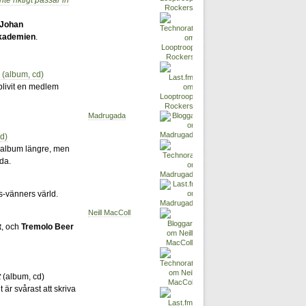
te riktigt passar in
Johan
kademien
.
(album, cd)
livit en medlem
Madrugada
d)
 album längre, men
da.
ss-vänners värld.
Neill MacColl
t
, och
Tremolo Beer
t
(album, cd)
 är svårast att skriva