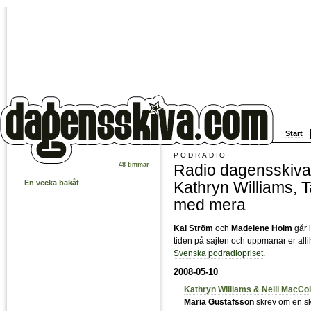
Start
PODRADIO
Radio dagensskiva
48 timmar
Kathryn Williams, 
En vecka bakåt
med mera
Kal Ström
och
Madelene Holm
går 
tiden på sajten och uppmanar er allih
Svenska podradiopriset
.
2008-05-10
Kathryn Williams & Neill MacCol
Maria Gustafsson
skrev om en sk