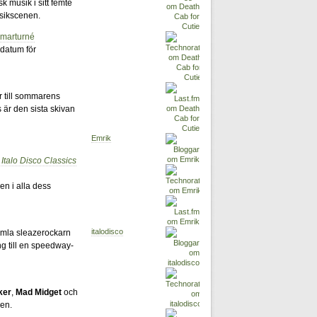
k musik i sitt femte
sikscenen.
mmarturné
datum för
r till sommarens
är den sista skivan
Emrik
 Italo Disco Classics
en i alla dess
italodisco
mla sleazerockarn
ng till en speedway-
ker
,
Mad Midget
och
en.