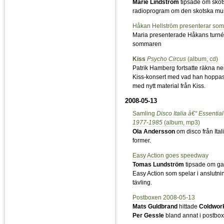
Marie Lindström
tipsade om skots
radioprogram om den skotska mu
Håkan Hellström presenterar so
Maria presenterade Håkans turné
sommaren
Kiss
Psycho Circus
(album, cd)
Patrik Hamberg fortsatte räkna ne
Kiss-konsert med vad han hoppas 
med nytt material från Kiss.
2008-05-13
Samling
Disco Italia â€“ Essential
1977-1985
(album, mp3)
Ola Andersson
om disco från Itali
former.
Easy Action goes speedway
Tomas Lundström
tipsade om ga
Easy Action som spelar i anslutni
tävling.
Postboxen 2008-05-13
Mats Guldbrand
hittade
Coldwor
Per Gessle
bland annat i postbox