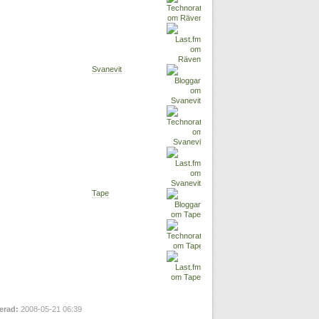
Svanevit
Tape
erad:
2008-05-21 06:39