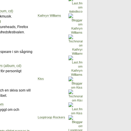
bum, cd)
Kathryn Williams
lkmusik.
d
tureheads, Firefox
sfredsfestivalen.
speare i sin sågning
rs
(album, cd)
för personligt
Kiss
ch en skiva som vill
ibet.
com
yggt om och
Looptroop Rockers