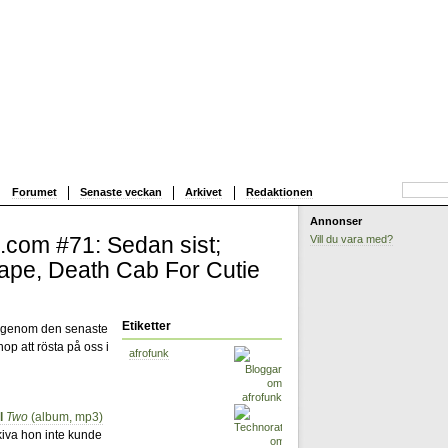
Forumet
Senaste veckan
Arkivet
Redaktionen
Annonser
.com #71: Sedan sist;
Vill du vara med?
Tape, Death Cab For Cutie
Etiketter
igenom den senaste
op att rösta på oss i
afrofunk
l
Two
(album, mp3)
iva hon inte kunde