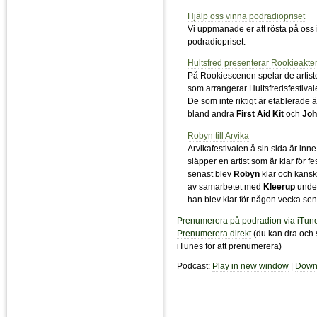
Hjälp oss vinna podradiopriset
Vi uppmanade er att rösta på oss
podradiopriset.
Hultsfred presenterar Rookieakte
På Rookiescenen spelar de artist
som arrangerar Hultsfredsfestival
De som inte riktigt är etablerade än
bland andra
First Aid Kit
och
Joh
Robyn till Arvika
Arvikafestivalen å sin sida är inne
släpper en artist som är klar för f
senast blev
Robyn
klar och kansk
av samarbetet med
Kleerup
under
han blev klar för någon vecka sen
Prenumerera på podradion via iTun
Prenumerera direkt
(du kan dra och 
iTunes för att prenumerera)
Podcast:
Play in new window
|
Down