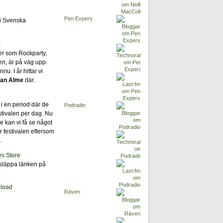
Pen Expers
 i Svenska
r
er som Rockparty,
en, är på väg upp.
nu. I år hittar vi
an Alme
där.
 i en period där de
Podradio
estivalen per dag. Nu
e kan vi få se något
 festivalen eftersom
.
es Store
släppa länken på
load
Räven