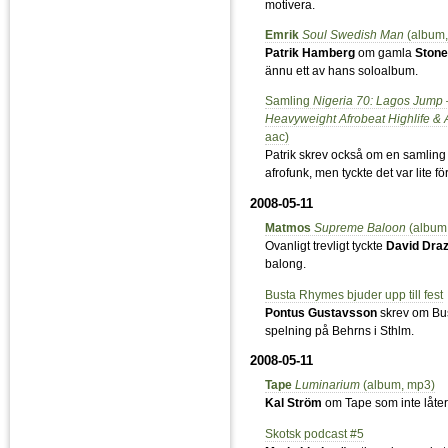
motivera.
Emrik
Soul Swedish Man
(album,
Patrik Hamberg
om gamla
Stone
ännu ett av hans soloalbum.
Samling
Nigeria 70: Lagos Jump 
Heavyweight Afrobeat Highlife & 
aac)
Patrik skrev också om en samling 
afrofunk, men tyckte det var lite för
2008-05-11
Matmos
Supreme Baloon
(album
Ovanligt trevligt tyckte
David Draz
balong.
Busta Rhymes bjuder upp till fest
Pontus Gustavsson
skrev om Bu
spelning på Behrns i Sthlm.
2008-05-11
Tape
Luminarium
(album, mp3)
Kal Ström
om Tape som inte låter
Skotsk podcast #5