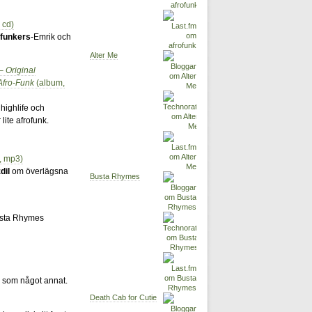
 cd)
funkers
-Emrik och
Alter Me
– Original
Afro-Funk
(album,
highlife och
 lite afrofunk.
, mp3)
dil
om överlägsna
Busta Rhymes
sta Rhymes
 som något annat.
Death Cab for Cutie