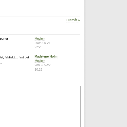
Framåt »
Medlem
porter
2008-05-21
22:29
Madelene Holm
et, faktiskt… fast det
Medlem
r…
2008-05-22
10:15