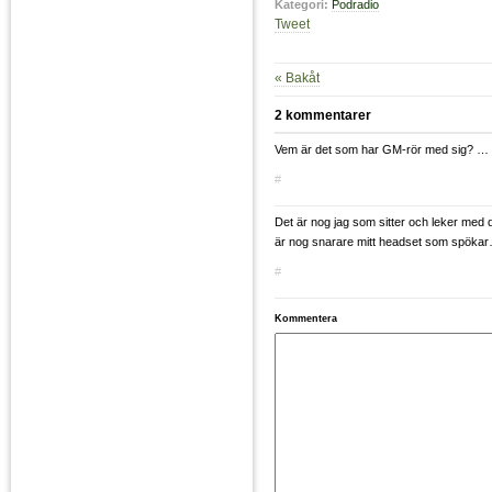
Kategori:
Podradio
Tweet
« Bakåt
2 kommentarer
Vem är det som har GM-rör med sig? … 
#
Det är nog jag som sitter och leker med d
är nog snarare mitt headset som spöka
#
Kommentera