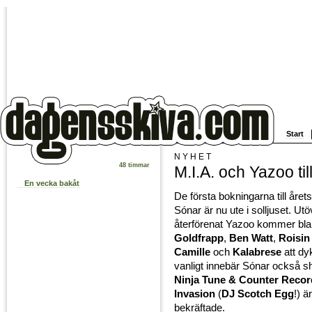
Start
NYHET
48 timmar
M.I.A. och Yazoo til
En vecka bakåt
De första bokningarna till året
Sónar är nu ute i solljuset. Utö
återförenat Yazoo kommer bla
Goldfrapp
,
Ben Watt
,
Roisin
Camille
och
Kalabrese
att dy
vanligt innebär Sónar också 
Ninja Tune & Counter Recor
Invasion
(
DJ Scotch Egg
!) ä
bekräftade.