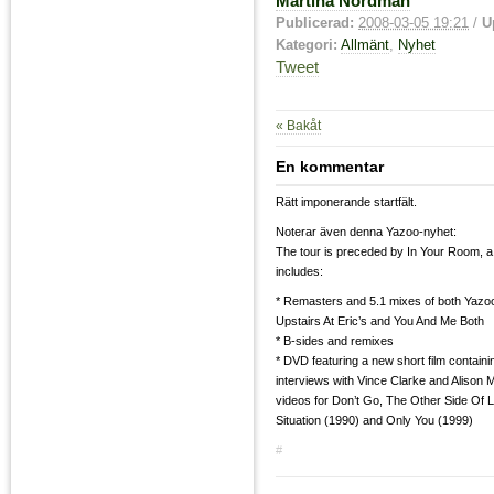
Martina Nordman
Publicerad:
2008-03-05 19:21
/
U
Kategori:
Allmänt
,
Nyhet
Tweet
« Bakåt
En kommentar
Rätt imponerande startfält.
Noterar även denna Yazoo-nyhet:
The tour is preceded by In Your Room, a
includes:
* Remasters and 5.1 mixes of both Yazoo
Upstairs At Eric’s and You And Me Both
* B-sides and remixes
* DVD featuring a new short film contain
interviews with Vince Clarke and Alison
videos for Don’t Go, The Other Side Of 
Situation (1990) and Only You (1999)
#