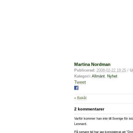
Martina Nordman
Publicerad:
2008-02-22 19:25
/
U
Kategori:
Allmänt
,
Nyhet
Tweet
« Bakåt
2 kommentarer
Varför kommer han inte till Sverige för ist
Leonard.
På senare tid har jag konstaterat att ”Dr