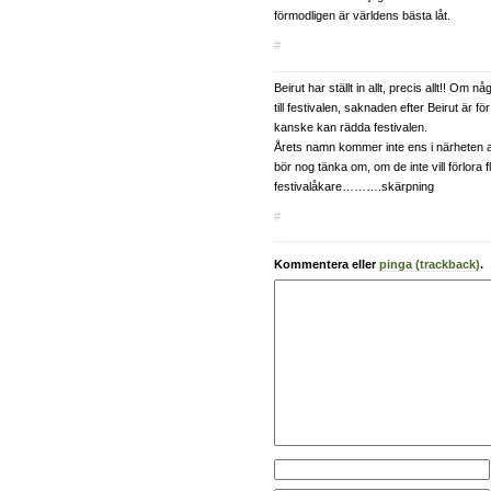
förmodligen är världens bästa låt.
#
Beirut har ställt in allt, precis allt!! Om
till festivalen, saknaden efter Beirut är 
kanske kan rädda festivalen.
Årets namn kommer inte ens i närheten
bör nog tänka om, om de inte vill förlora f
festivalåkare……….skärpning
#
Kommentera eller
pinga (trackback)
.