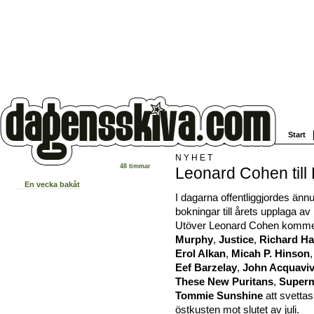
Start
NYHET
48 timmar
Leonard Cohen till
En vecka bakåt
I dagarna offentliggjordes änn
bokningar till årets upplaga a
Utöver Leonard Cohen komm
Murphy
,
Justice
,
Richard H
Erol Alkan
,
Micah P. Hinson
Eef Barzelay
,
John Acquavi
These New Puritans
,
Super
Tommie Sunshine
att svetta
östkusten mot slutet av juli.