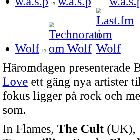
w.a.s.p
Wolf
Häromdagen presenterade B
Love
ett gäng nya artister ti
fokus ligger på rock och m
som.
In Flames,
The Cult
(UK),