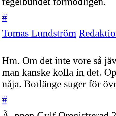
regelbundet förmodligen.
#
Tomas Lundström
Redakti
Hm. Om det inte vore så jäv
man kanske kolla in det. Op
nåja. Borlänge suger för övr
#
Ã–ppen Gylf
Oregistrerad