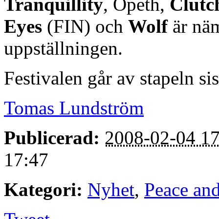
Tranquillity
, Opeth,
Clutc
Eyes
(FIN) och
Wolf
är näm
uppställningen.
Festivalen går av stapeln sis
Tomas Lundström
Publicerad:
2008-02-04 17
17:47
Kategori:
Nyhet
,
Peace an