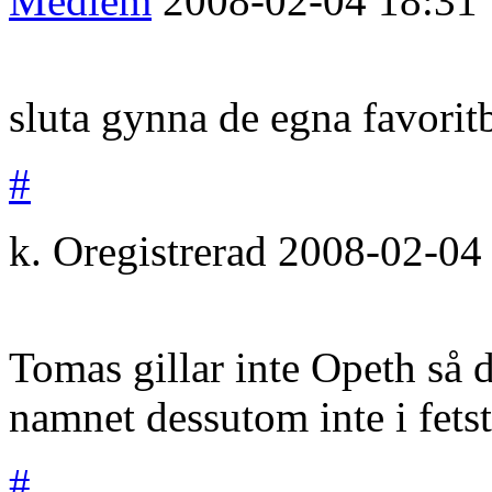
Medlem
2008-02-04
18:31
sluta gynna de egna favorit
#
k.
Oregistrerad
2008-02-04
Tomas gillar inte Opeth så 
namnet dessutom inte i fetst
#