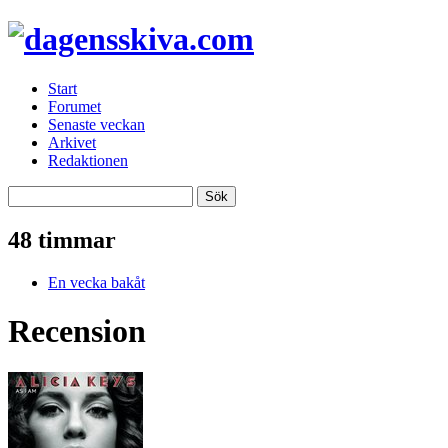
Start
Forumet
Senaste veckan
Arkivet
Redaktionen
48 timmar
En vecka bakåt
Recension