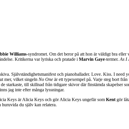
bbie Williams
-syndromet. Om det beror på att hon är väldigt bra eller 
ndelse. Kritikerna var lyriska och pratade i
Marvin Gaye
-termer.
As I
skiva. Självständighetsmanifest och pianoballader. Love. Kiss. I need 
ut mer, vilket singeln
No One
är ett typexempel på. Varje steg bort från
 de starkaste, till skillnad från tidigare skivor där finstämda skapelser 
nns jag inte efter många lyssningar.
icia Keys är Alicia Keys och gör Alicia Keys ungefär som
Kent
gör låt
h huruvida du själv kan relatera.