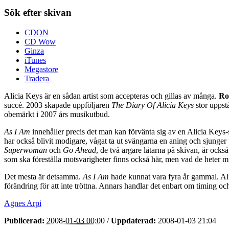
Sök efter skivan
CDON
CD Wow
Ginza
iTunes
Megastore
Tradera
Alicia Keys är en sådan artist som accepteras och gillas av många.
Ro
succé. 2003 skapade uppföljaren
The Diary Of Alicia Keys
stor uppstå
obemärkt i 2007 års musikutbud.
As I Am
innehåller precis det man kan förvänta sig av en Alicia Keys-
har också blivit modigare, vågat ta ut svängarna en aning och sjunger 
Superwoman
och
Go Ahead
, de två argare låtarna på skivan, är också
som ska föreställa motsvarigheter finns också här, men vad de heter mi
Det mesta är detsamma.
As I Am
hade kunnat vara fyra år gammal. Al
förändring för att inte tröttna. Annars handlar det enbart om timing oc
Agnes Arpi
Publicerad:
2008-01-03 00:00
/
Uppdaterad:
2008-01-03 21:04