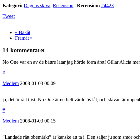
Kategori:
Dagens skiva
,
Recension
|
Recension:
#4423
Tweet
« Bakåt
Framåt »
14 kommentarer
No One var en av de bättre låtar jag hörde förra året! Gillar Alicia me
#
Medlem
2008-01-03
00:09
ja, det är rätt trist; No One är en helt värdelös låt, och skivan är uppe
#
Medlem
2008-01-03
00:15
”Landade rätt obemärkt” är kanske att ta i. Den säljer ju som smör och