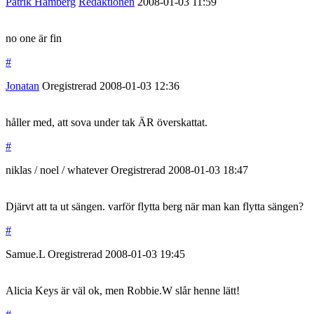
Patrik Hamberg
Redaktionen
2008-01-03
11:59
no one är fin
#
Jonatan
Oregistrerad
2008-01-03
12:36
håller med, att sova under tak ÄR överskattat.
#
niklas / noel / whatever
Oregistrerad
2008-01-03
18:47
Djärvt att ta ut sängen. varför flytta berg när man kan flytta sängen?
#
Samue.L
Oregistrerad
2008-01-03
19:45
Alicia Keys är väl ok, men Robbie.W slår henne lätt!