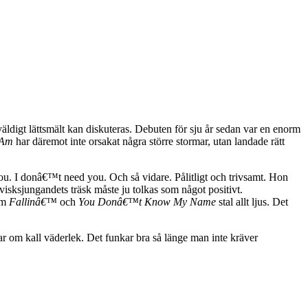
väldigt lättsmält kan diskuteras. Debuten för sju år sedan var en enorm
 Am
har däremot inte orsakat några större stormar, utan landade rätt
you. I donâ€™t need you. Och så vidare. Pålitligt och trivsamt. Hon
 visksjungandets träsk måste ju tolkas som något positivt.
som
Fallinâ€™
och
You Donâ€™t Know My Name
stal allt ljus. Det
ar om kall väderlek. Det funkar bra så länge man inte kräver