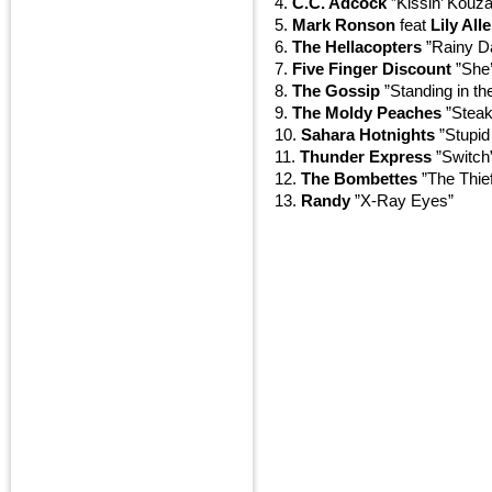
4.
C.C. Adcock
”Kissin’ Kouz
5.
Mark Ronson
feat
Lily All
6.
The Hellacopters
”Rainy Da
7.
Five Finger Discount
”She’
8.
The Gossip
”Standing in th
9.
The Moldy Peaches
”Steak
10.
Sahara Hotnights
”Stupid
11.
Thunder Express
”Switch
12.
The Bombettes
”The Thie
13.
Randy
”X-Ray Eyes”