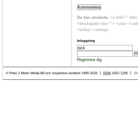
Du kan använda:
<a href="" title
<blockquote cite=""> <cite> <cod
<strike> <strong>
Inloggning
Registrera dig
© Peter 2 Meter Media AB och respektive skribent 1999-2026
ISSN
1652-1285
X