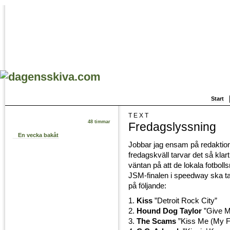
Start
TEXT
48 timmar
Fredagslyssning
En vecka bakåt
Jobbar jag ensam på redaktio
fredagskväll tarvar det så klart 
väntan på att de lokala fotbol
JSM-finalen i speedway ska ta 
på följande:
1.
Kiss
”Detroit Rock City”
2.
Hound Dog Taylor
”Give M
3.
The Scams
”Kiss Me (My Fa