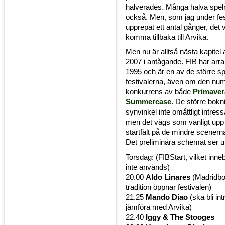
halverades. Många halva speln
också. Men, som jag under fe
upprepat ett antal gånger, det 
komma tillbaka till Arvika.
Men nu är alltså nästa kapite
2007 i antågande. FIB har arr
1995 och är en av de större 
festivalerna, även om den num
konkurrens av både
Primave
Summercase
. De större bokn
synvinkel inte omåttligt intress
men det vägs som vanligt upp a
startfält på de mindre scenern
Det preliminära schemat ser ut
Torsdag: (FIBStart, vilket inneb
inte används)
20.00
Aldo Linares
(Madridb
tradition öppnar festivalen)
21.25
Mando Diao
(ska bli int
jämföra med Arvika)
22.40
Iggy & The Stooges