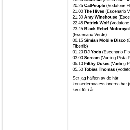
20.25
CatPeople
(Vodafone FI
21.00
The Hives
(Escenario V
21.30
Amy Winehouse
(Escen
22.45
Patrick Wolf
(Vodafone 
23.45
Black Rebel Motorcycl
(Escenario Verde)
00.15
Simian Mobile Disco
(E
Fiberfib)
01.20
DJ Yoda
(Escenario Fibe
03.00
Scream
(Vueling Pista 
05.10
Filthy Dukes
(Vueling P
05.50
Tobias Thomas
(Vodafo
Ser jag hälften av de här
konserterna/sessionerna har ja
kvot för i år.