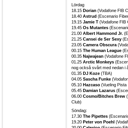
Lördag
18.15
Dorian
(Vodafone FIB C
18.40
Astrud
(Escenario Fiber
19.15
Jamie T
(Vodafone FIB 
19.45
Os Mutantes
(Escenario
21.00
Albert Hammond Jr.
(E
21.25
Cansei de Ser Sexy
(Es
23.05
Camera Obscura
(Voda
00.15
The Human League
(Es
00.35
Najwajean
(Vodafone FI
01.25
Arctic Monkeys
(Escena
nog också svårt med nedan i 
01.35
DJ Koze
(TBA)
04.05
Sascha Funke
(Vodafon
05.10
Hazcaso
(Vueling Pista
05.45
Damian Lazarus
(Escen
06.00
Cosmo/Bitches Brew
(
Club)
Söndag:
17.30
The Pipettes
(Escenario
19.20
Peter von Poehl
(Vodaf
20.00
Calexico
(Escenario Fib