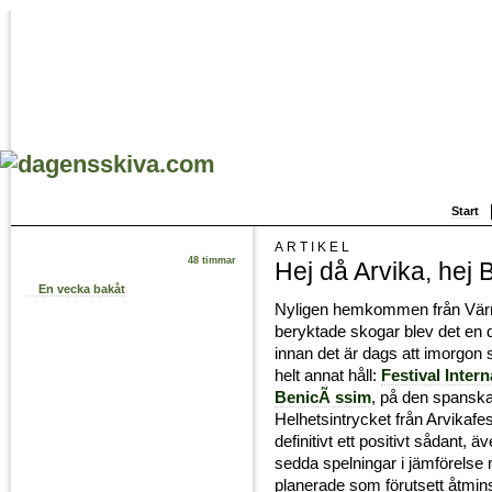
Start
ARTIKEL
48 timmar
Hej då Arvika, hej 
En vecka bakåt
Nyligen hemkommen från Vä
beryktade skogar blev det en 
innan det är dags att imorgon 
helt annat håll:
Festival Inter
BenicÃ ssim
, på den spanska
Helhetsintrycket från Arvikafe
definitivt ett positivt sådant, 
sedda spelningar i jämförelse 
planerade som förutsett åtmin