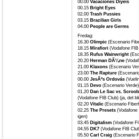
00.00
Vacaciones Diyeis
00.15
Bright Eyes
02.00
Trash Pussies
03.15
Brazilian Girls
04.00
People are Germs
Fredag:
16.30
Olimpic
(Escenario Fibe
18.15
Mirafiori
(Vodafone FIB
18.35
Rufus Wainwright
(Esce
20.20
Herman DÃ¼ne
(Vodaf
21.00
Klaxons
(Escenario Ver
23.00
The Rapture
(Escenario
00.00
JesÃºs Ordovás
(Vueli
01.15
Devo
(Escenario Verde)
01.20
Dan Le Sac vs. Scroob
(Vodafone FIB Club) (ja, det bli
02.20
Vitalic
(Escenario Fiberf
02.25
The Presets
(Vodafone F
igen)
03.45
Digitalism
(Vodafone FI
04.55
DK7
(Vodafone FIB Clu
05.50
Carl Craig
(Escenario Fi