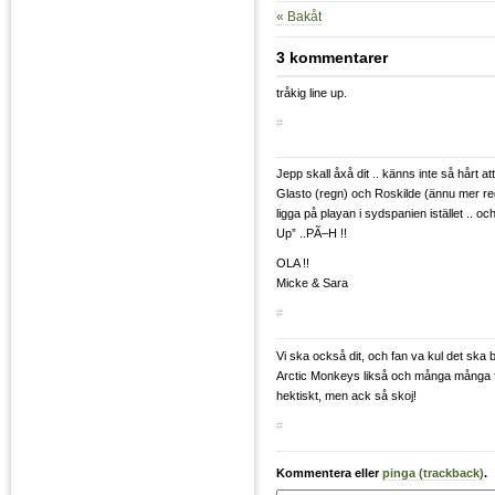
« Bakåt
3 kommentarer
tråkig line up.
#
Jepp skall åxå dit .. känns inte så hårt att m
Glasto (regn) och Roskilde (ännu mer re
ligga på playan i sydspanien istället .. och
Up” ..PÃ–H !!
OLA !!
Micke & Sara
#
Vi ska också dit, och fan va kul det ska b
Arctic Monkeys likså och många många f
hektiskt, men ack så skoj!
#
Kommentera eller
pinga (trackback)
.