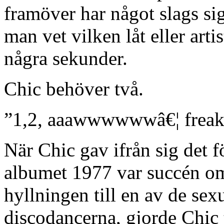
framöver har något slags si
man vet vilken låt eller art
några sekunder.
Chic behöver två.
”1,2, aaawwwwwwâ€¦ freak
När Chic gav ifrån sig det 
albumet 1977 var succén om
hyllningen till en av de sex
discodancerna, gjorde Chic 