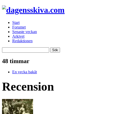
Start
Forumet
Senaste veckan
Arkivet
Redaktionen
48 timmar
En vecka bakåt
Recension