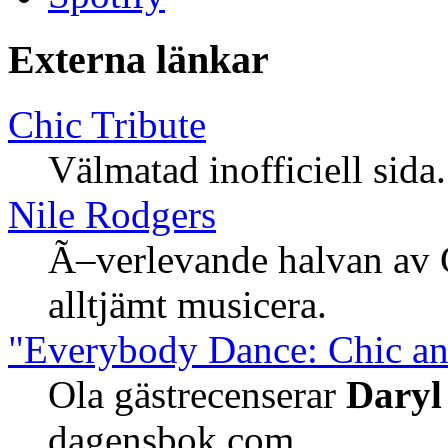
Externa länkar
Chic Tribute
Välmatad inofficiell sida.
Nile Rodgers
Ã–verlevande halvan av C
alltjämt musicera.
"Everybody Dance: Chic and
Ola gästrecenserar
Daryl
dagensbok.com.