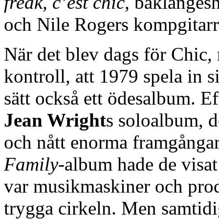
freak, c’est chic
, baklänges
och Nile Rogers kompgitarrs
När det blev dags för Chic,
kontroll, att 1979 spela in 
sätt också ett ödesalbum. Ef
Jean Wright
s soloalbum, d
och nått enorma framgång
Family
-album hade de visat 
var musikmaskiner och prod
trygga cirkeln. Men samtidi