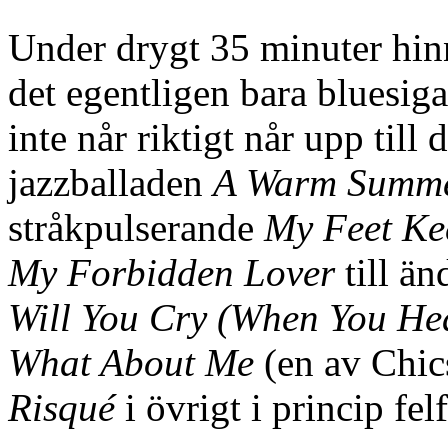
Under drygt 35 minuter hinn
det egentligen bara bluesig
inte når riktigt når upp til
jazzballaden
A Warm Summe
stråkpulserande
My Feet Ke
My Forbidden Lover
till ä
Will You Cry (When You He
What About Me
(en av Chic
Risqué
i övrigt i princip felfr