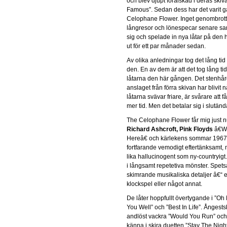
och blev djupt förälskad i deras ski
Famous”. Sedan dess har det varit g
Celophane Flower. Inget genombrott i
långresor och lönespecar senare s
sig och spelade in nya låtar på den
ut för ett par månader sedan.
Av olika anledningar tog det lång tid 
den. En av dem är att det tog lång tid 
låtarna den här gången. Det stenhår
anslaget från förra skivan har blivit 
låtarna svävar friare, är svårare att
mer tid. Men det betalar sig i slutänd
The Celophane Flower får mig just n
Richard Ashcroft, Pink Floyds
â€W
Hereâ€ och kärlekens sommar 1967.
fortfarande vemodigt eftertänksamt
lika hallucinogent som ny-countryig
i långsamt repetetiva mönster. Spe
skimrande musikaliska detaljer â€“ en
klockspel eller något annat.
De låter hoppfullt övertygande i ”Oh 
You Well” och ”Best In Life”. Ångests
andlöst vackra ”Would You Run” och c
känna i skira duetten ”Stay The Nigh