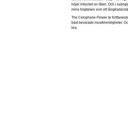
höjer intrycket av låten. Och i svän
mina högtalare som ett långtradarslä
The Celophane Flower är fortfarand
bäst bevarade musikhemligheter. Och
bra.