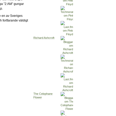
giga ”2:AM” gungar
p.
e en av Sveriges
 fortfarande väldigt
Richard Ashcroft
The Celophane
Flower