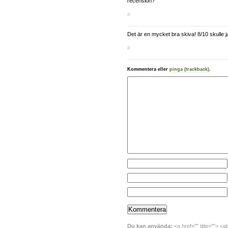
recension?
#
Det är en mycket bra skiva! 8/10 skulle 
#
Kommentera eller
pinga (trackback)
.
Du kan använda:
<a href="" title=""> <a