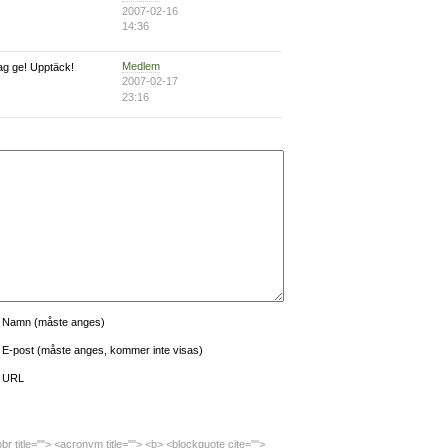
2007-02-16
14:36
Medlem
jag ge! Upptäck!
2007-02-17
23:16
Namn (måste anges)
E-post (måste anges, kommer inte visas)
URL
bbr title=""> <acronym title=""> <b> <blockquote cite="">