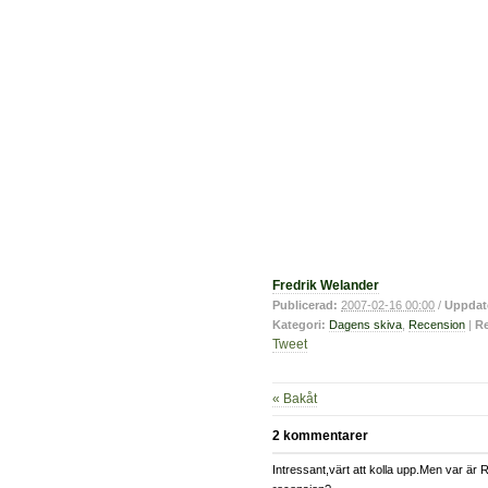
Fredrik Welander
Publicerad:
2007-02-16 00:00
/
Uppdat
Kategori:
Dagens skiva
,
Recension
|
Re
Tweet
« Bakåt
2 kommentarer
Intressant,värt att kolla upp.Men var är