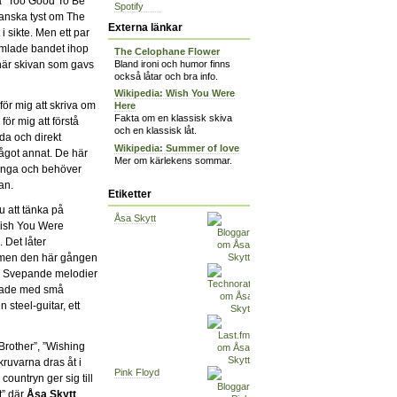
va ”Too Good To Be
Spotify
anska tyst om The
Externa länkar
 sikte. Men ett par
amlade bandet ihop
The Celophane Flower
 här skivan som gavs
Bland ironi och humor finns
också låtar och bra info.
Wikipedia: Wish You Were
för mig att skriva om
Here
Fakta om en klassisk skiva
för mig att förstå
och en klassisk låt.
da och direkt
Wikipedia: Summer of love
något annat. De här
Mer om kärlekens sommar.
 fånga och behöver
an.
Etiketter
u att tänka på
Åsa Skytt
ish You Were
 Det låter
, men den här gången
t. Svepande melodier
tsade med små
 steel-guitar, ett
Brother”, ”Wishing
kruvarna dras åt i
Pink Floyd
ountryn ger sig till
t” där
Åsa Skytt