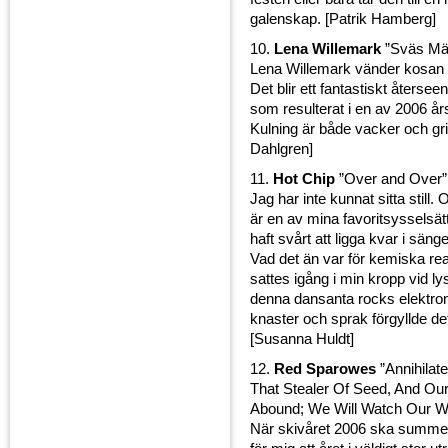
galenskap. [Patrik Hamberg]
10.
Lena Willemark
”Sväs Mär
Lena Willemark vänder kosan h
Det blir ett fantastiskt återsee
som resulterat i en av 2006 år
Kulning är både vacker och gr
Dahlgren]
11.
Hot Chip
”Over and Over”
Jag har inte kunnat sitta still. 
är en av mina favoritsysselsätt
haft svårt att ligga kvar i sä
Vad det än var för kemiska re
sattes igång i min kropp vid lys
denna dansanta rocks elektron
knaster och sprak förgyllde de
[Susanna Huldt]
12.
Red Sparowes
”Annihilat
That Stealer Of Seed, And Our
Abound; We Will Watch Our We
När skivåret 2006 ska summera