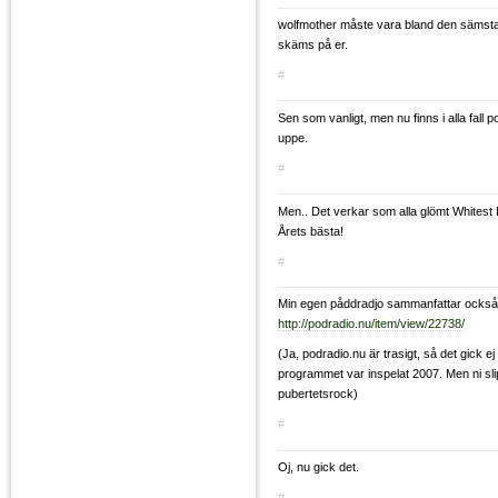
wolfmother måste vara bland den sämsta 
skäms på er.
#
Sen som vanligt, men nu finns i alla fall
uppe.
#
Men.. Det verkar som alla glömt Whitest 
Årets bästa!
#
Min egen påddradjo sammanfattar också
http://podradio.nu/item/view/22738/
(Ja, podradio.nu är trasigt, så det gick ej 
programmet var inspelat 2007. Men ni sl
pubertetsrock)
#
Oj, nu gick det.
#