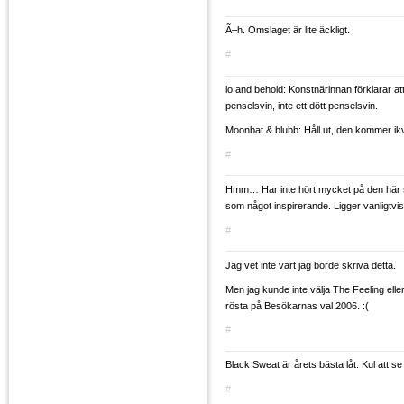
Ã–h. Omslaget är lite äckligt.
#
lo and behold: Konstnärinnan förklarar att 
penselsvin, inte ett dött penselsvin.
Moonbat & blubb: Håll ut, den kommer ikvä
#
Hmm… Har inte hört mycket på den här 
som något inspirerande. Ligger vanligtvis e
#
Jag vet inte vart jag borde skriva detta.
Men jag kunde inte välja The Feeling eller
rösta på Besökarnas val 2006. :(
#
Black Sweat är årets bästa låt. Kul att s
#