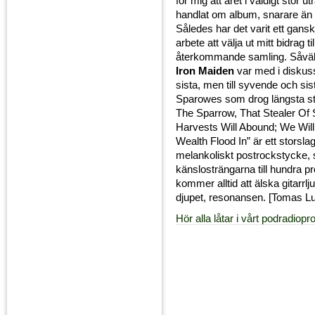
för mig att året i väldigt stor u
handlat om album, snarare än 
Således har det varit ett gansk
arbete att välja ut mitt bidrag t
återkommande samling. Såvä
Iron Maiden
var med i diskuss
sista, men till syvende och sis
Sparowes som drog längsta str
The Sparrow, That Stealer Of
Harvests Will Abound; We Wil
Wealth Flood In” är ett storsla
melankoliskt postrockstycke, 
känslosträngarna till hundra p
kommer alltid att älska gitarrlj
djupet, resonansen. [Tomas L
Hör alla låtar i vårt podradiop