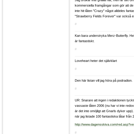
kommersiella framgångar som gör att de
inte hit-låten "Crazy" något alldeles fant
"Strawberry Fields Forever" var också en
#
Kan bara understryka Merz-Butterfly. He
är fantastiskt.
#
Loveheart heter det självklart
#
Den här listan vill jag höra på podradion.
#
UR: Snarare att ingen i redaktionen tyckt
vassaste låten 2006 (nu har vi inte redov
är det inte omöjligt att Gnarls dyker up
när jag listade 100 fantastiska låtar från 
http://www.dagensskiva.com/red.asp?v
#