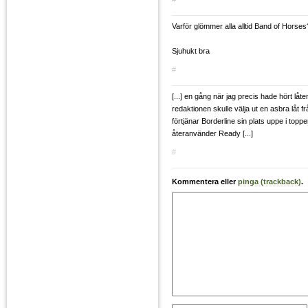
Varför glömmer alla alltid Band of Horses
Sjuhukt bra
#
[...] en gång när jag precis hade hört låte
redaktionen skulle välja ut en asbra låt f
förtjänar Borderline sin plats uppe i top
återanvänder Ready [...]
#
Kommentera eller
pinga (trackback)
.