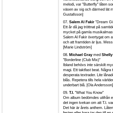
melodi, var ”Butterfly” låten s
väsen av sig och därmed lät m
Gustafsson]
07.
Salem Al Fakir
”Dream Gir
Ett år då jag tröttnat på samti
mycket på gamla musikalmast
Salem Al Fakir övertygat om a
och att framtiden är ljus. Mess
[Marie Lindström]
08.
Michael Gray
med
Shelly
”Borderline (Club Mix)”
Ibland behövs inte särskilt my
magi. Ett taktfast beat. Några
desperata textrader. Lite låna
blås. Repetera tills hela världe
underbart blå. [Ola Andersson]
09.
T.I.
”What You Know”
Om album bedömdes utifrån en
det ingen tvekan om att T.I. v
Det här är årets anthem. Låte
festen eller bara tar den till en