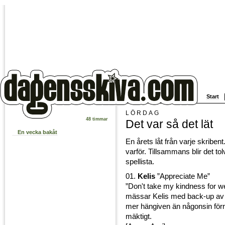
Start
LÖRDAG
48 timmar
Det var så det lät
En vecka bakåt
En årets låt från varje skriben
varför. Tillsammans blir det tol
spellista.
01.
Kelis
”Appreciate Me”
”Don't take my kindness for 
mässar Kelis med back-up av e
mer hängiven än någonsin för
mäktigt.