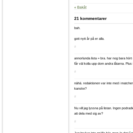
« Bakåt
21 kommentarer
bah.
gott nytt år på er alla.
#
annorlunda lista = bra. har nog bara hört
får väl kolla upp dom andra låtarna. Plus 
#
nähä. redaktionen var inte med i matchen 
kanske?
#
Nu vill jag lyssna på listan. Ingen podrad
att dela med sig av?
#
Jag brukar inte gnälla här, men är det G