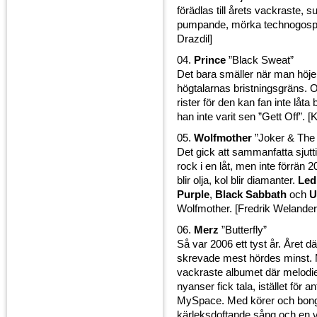
förädlas till årets vackraste, s
pumpande, mörka technogospe
Drazdil]
04.
Prince
”Black Sweat”
Det bara smäller när man höjer
högtalarnas bristningsgräns. 
rister för den kan fan inte låta 
han inte varit sen ”Gett Off”. [
05.
Wolfmother
”Joker & The 
Det gick att sammanfatta sjutt
rock i en låt, men inte förrän 
blir olja, kol blir diamanter.
Led
Purple
,
Black Sabbath
och
U
Wolfmother. [Fredrik Welander
06.
Merz
”Butterfly”
Så var 2006 ett tyst år. Året 
skrevade mest hördes minst. 
vackraste albumet där melodier
nyanser fick tala, istället för 
MySpace. Med körer och bon
kärleksdoftande sång och en 