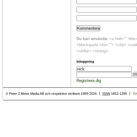
Du kan använda:
<a href="" title
<blockquote cite=""> <cite> <cod
<strike> <strong>
Inloggning
Registrera dig
© Peter 2 Meter Media AB och respektive skribent 1999-2026
ISSN
1652-1285
X