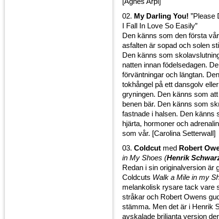
[Agnes Arpi]
02.
My Darling You!
”Please 
I Fall In Love So Easily”
Den känns som den första vå
asfalten är sopad och solen st
Den känns som skolavslutninge
natten innan födelsedagen. D
förväntningar och längtan. De
tokhångel på ett dansgolv eller 
gryningen. Den känns som att 
benen bär. Den känns som sk
fastnade i halsen. Den känns 
hjärta, hormoner och adrenali
som vår. [Carolina Setterwall]
03.
Coldcut
med
Robert Ow
in My Shoes (
Henrik Schwar
Redan i sin originalversion är 
Coldcuts
Walk a Mile in my S
melankolisk rysare tack vare 
stråkar och Robert Owens g
stämma. Men det är i Henrik 
avskalade briljanta version de