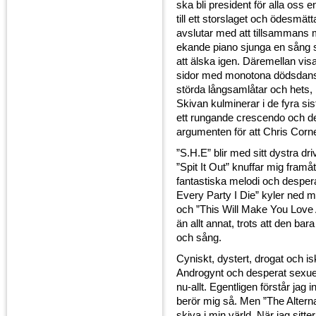
ska bli president för alla oss
till ett storslaget och ödesmät
avslutar med att tillsammans m
ekande piano sjunga en sång 
att älska igen. Däremellan visa
sidor med monotona dödsdans
störda långsamlåtar och hets, 
Skivan kulminerar i de fyra si
ett rungande crescendo och de
argumenten för att Chris Corne
”S.H.E” blir med sitt dystra driv
”Spit It Out” knuffar mig framå
fantastiska melodi och despera
Every Party I Die” kyler ned mi
och ”This Will Make You Love 
än allt annat, trots att den bar
och sång.
Cyniskt, dystert, drogat och is
Androgynt och desperat sexuellt
nu-allt. Egentligen förstår jag i
berör mig så. Men ”The Alterna
skiva i min värld. När jag sitter