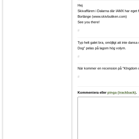
Hej
Skivaffären i Dalarna där IAMX har eget 
Borlänge (www.skivbutiken.com)
See you there!
#
Typ helt galet bra, omöjligt att inte dans
Dog” pelas på lagom hög volym.
#
När kommer en recension på ”KIngdom o
#
Kommentera eller
pinga (trackback)
.