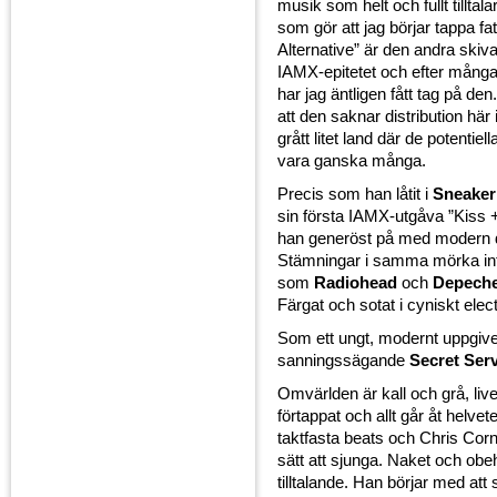
musik som helt och fullt tilltala
som gör att jag börjar tappa fa
Alternative” är den andra skiv
IAMX-epitetet och efter mån
har jag äntligen fått tag på den
att den saknar distribution här 
grått litet land där de potentiel
vara ganska många.
Precis som han låtit i
Sneaker
sin första IAMX-utgåva ”Kiss 
han generöst på med modern 
Stämningar i samma mörka int
som
Radiohead
och
Depech
Färgat och sotat i cyniskt elec
Som ett ungt, modernt uppgive
sanningssägande
Secret Ser
Omvärlden är kall och grå, live
förtappat och allt går åt helvete
taktfasta beats och Chris Co
sätt att sjunga. Naket och obe
tilltalande. Han börjar med att 