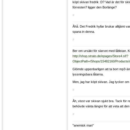
köpt skivan fredrik :D? Vad är det för ski
förresten? ligger den Borlänge?
#
Åhå. Det Fredrik hyllar brukar alltjämt va
spana in denna.
#
Ber om ursäkt för slarvet med låtlistan. 
http://shop.strato.de/epages/Store4.sf/?
ObjectPath=/Shops/15482160/Products
Glömde uppenbarligen att ta bort mp3-ä
lyssningsbara låtarna.
Men, jag har köpt skivan. Jag tycker om at
#
Åh, visst var skivan sjukt bra. Tack för 
behövde vänta längre för att veta att den
#
"anemisk man"