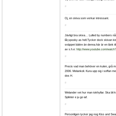
#
Oj, en skiva som verkar intressant.
#
Jävligt bra skiva… Lulled by numbers nå
låt,spooky as hell.Tycker dock skivan k
snäppet bättre än denna.här är en länk til
av s.h.e:
http://www.youtube.com/wat
#
Precis vad man behöver en kulen, grå 
2006. Melankoli. Kura upp sig i soffan me
dos H.
#
Welander vet hur man tokhyllar. Ska bli k
Splinter e ju go iaf.
#
Personligen tycker jag nog Kiss and Swal