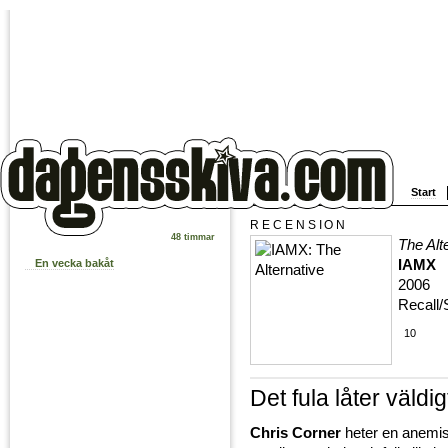
Start
RECENSION
48 timmar
The Alt
IAMX
En vecka bakåt
2006
Recall
10
Det fula låter väldigt
Chris Corner
heter en anemi