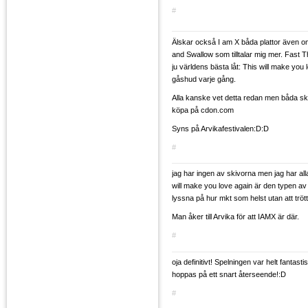
#
Älskar också I am X båda plattor även o
and Swallow som tilltalar mig mer. Fast Th
ju världens bästa låt: This will make you
gåshud varje gång.
Alla kanske vet detta redan men båda ski
köpa på cdon.com
Syns på Arvikafestivalen:D:D
#
jag har ingen av skivorna men jag har alla
will make you love again är den typen a
lyssna på hur mkt som helst utan att tröt
Man åker till Arvika för att IAMX är där.
#
oja definitivt! Spelningen var helt fantast
hoppas på ett snart återseende!:D
#