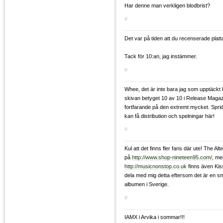
Har denne man verkligen blodbrist?
#
Det var på tiden att du recenserade platt
Tack för 10:an, jag instämmer.
#
Whee, det är inte bara jag som upptäckt
skivan betyget 10 av 10 i Release Magaz
fortfarande på den extremt mycket. Sprid
kan få distribution och spelningar här!
#
Kul att det finns fler fans där ute! The Alt
på
http://www.shop-nineteen95.com/
, me
http://musicnonstop.co.uk
finns även Kiss
dela med mig detta eftersom det är en smu
albumen i Sverige.
#
IAMX i Arvika i sommar!!!