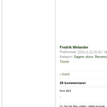
Fredrik Welander
Publicerad:
2006-11-20 00:00
/
U
Kategori:
Dagens skiva
,
Recensi
Tweet
« Bakåt
26 kommentarer
först dårå
#
Oj. Det här låter väldigt, väldigt lovande.