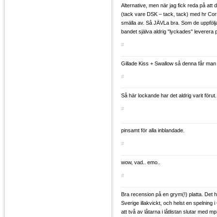
Alternative, men när jag fick reda på att d
(tack vare DSK – tack, tack) med hr Corne
smälla av. Så JÄVLa bra. Som de uppföljar
bandet själva aldrig "lyckades" leverera p
#
Gillade Kiss + Swallow så denna får man 
#
Så här lockande har det aldrig varit förut.
#
pinsamt för alla inblandade.
#
wow, vad.. emo..
#
Bra recension på en grym(!) platta. Det h
Sverige illakvickt, och helst en spelning 
att två av låtarna i låtlistan slutar med m