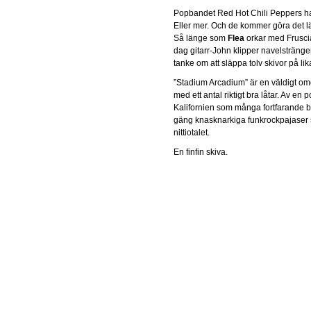
Popbandet Red Hot Chili Peppers har a
Eller mer. Och de kommer göra det lä
Så länge som
Flea
orkar med Fruscian
dag gitarr-John klipper navelsträngen
tanke om att släppa tolv skivor på l
”Stadium Arcadium” är en väldigt o
med ett antal riktigt bra låtar. Av en 
Kalifornien som många fortfarande b
gäng knasknarkiga funkrockpajaser 
nittiotalet.
En finfin skiva.