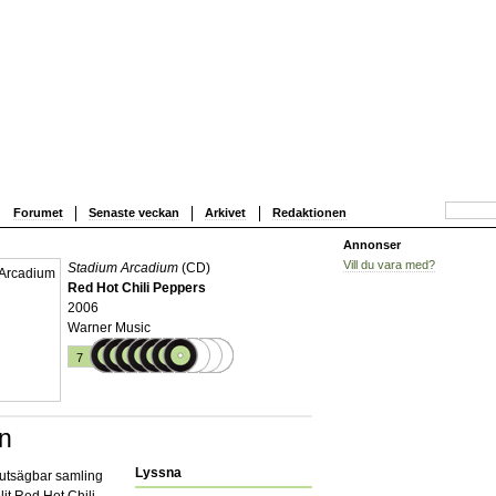
Forumet
Senaste veckan
Arkivet
Redaktionen
Annonser
Vill du vara med?
Stadium Arcadium
(CD)
Red Hot Chili Peppers
2006
Warner Music
7
en
Lyssna
rutsägbar samling
ljt Red Hot Chili