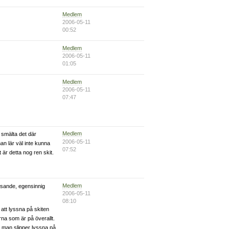
Medlem
2006-05-11
00:52
Medlem
2006-05-11
01:05
Medlem
2006-05-11
07:47
Medlem
 smälta det där
2006-05-11
n lär väl inte kunna
07:52
 är detta nog ren skit.
Medlem
ysande, egensinnig
2006-05-11
08:10
att lyssna på skiten
na som är på överallt.
 man slipper lyssna på