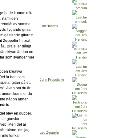
ge
hade kunnat offra
it, nämligen
 arenalåt av samma
Jimi Hendrix
oyds
flygande grisar.
m gästande gitarrist.
d Zeppelin
filtrerat
. Bra eller dåligt
här skivan är den en
låtar som svänger mer
tt den kreativa
 Det är han som
John Frusciante
spelar gitarr på ett
ey”. Även om du är
nstrument kommer du
inte någon annan
ndrix
.
 det blev en dubbel.
et är ganska
t svep. Men det är
är skivan, om jag
Led Zeppelin
 inte funkar.