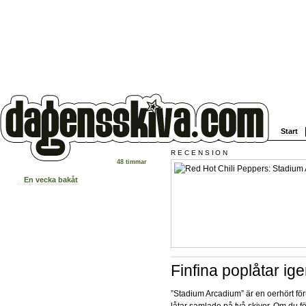
Start
RECENSION
48 timmar
En vecka bakåt
Finfina poplåtar ig
”Stadium Arcadium” är en oerhört fö
låtar samlade på två skivor. Om du fö