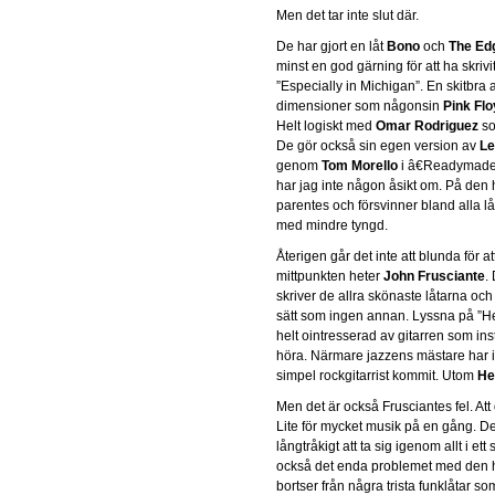
Men det tar inte slut där.
De har gjort en låt
Bono
och
The Ed
minst en god gärning för att ha skriv
”Especially in Michigan”. En skitbra
dimensioner som någonsin
Pink Fl
Helt logiskt med
Omar Rodriguez
so
De gör också sin egen version av
Le
genom
Tom Morello
i â€Readymadeâ€
har jag inte någon åsikt om. På den 
parentes och försvinner bland alla 
med mindre tyngd.
Återigen går det inte att blunda för a
mittpunkten heter
John Frusciante
.
skriver de allra skönaste låtarna och 
sätt som ingen annan. Lyssna på ”H
helt ointresserad av gitarren som i
höra. Närmare jazzens mästare har 
simpel rockgitarrist kommit. Utom
He
Men det är också Frusciantes fel. Att
Lite för mycket musik på en gång. D
långtråkigt att ta sig igenom allt i et
också det enda problemet med den h
bortser från några trista funklåtar som