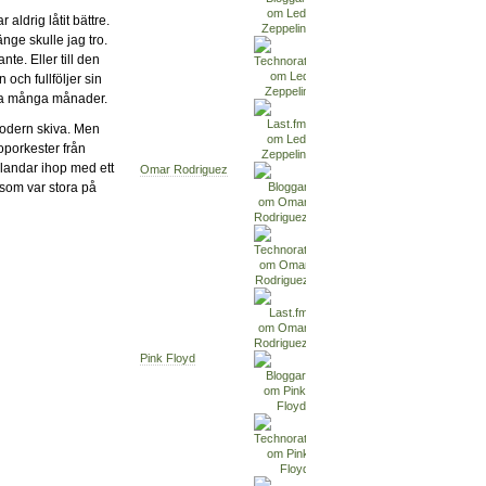
ldrig låtit bättre.
nge skulle jag tro.
te. Eller till den
 och fullföljer sin
ika många månader.
modern skiva. Men
poporkester från
landar ihop med ett
Omar Rodriguez
som var stora på
Pink Floyd