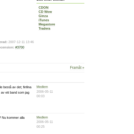
CDON
CD Wow
Ginza
iTunes
Megastore
Tradera
erad:
2007-12-11 13:46
cension:
#3700
Framåt »
Medlem
e bestå av det; finfina
2006-05-11
n av ett band som jag
00:03
Medlem
m? Nu kommer alla
2006-05-11
00:25