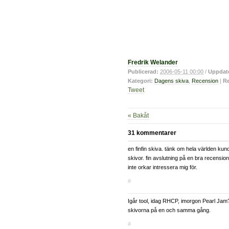
Fredrik Welander
Publicerad:
2006-05-11 00:00
/
Uppdat
Kategori:
Dagens skiva
,
Recension
|
Re
Tweet
« Bakåt
31 kommentarer
en finfin skiva. tänk om hela världen kund
skivor. fin avslutning på en bra recensio
inte orkar intressera mig för.
#
Igår tool, idag RHCP, imorgon Pearl Ja
skivorna på en och samma gång.
#