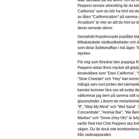
Peppers senare utveckling lär du kä
California” som du bör ha hört vid det
av låten ”Californication” på samma
Arcadium” är mer av allt du hört av d
deras senaste skivor.
Genialiskt ihopskruvade poplåtar b
tillbakalutade västkustballader och 
som delar åsiktsmaffian i två läger. To
stycken.
För mig som föredrar den poppiga R
Peppers-sidan finns mycket att gläd
kioskvältare som ”Dani California”, 
”Slow Cheetah” och ”Hey” kan komma
många varv runt jorden det närmaste 
kanske kommer lära oss att avsky d
välkomnar jag dem på samma sätt s
glassnyheter. Liksom de melankolis
”If”, ”Strip My Mind” och ”Wet Sand”.
Concentrate”, ”Animal Bar”, ”We Beli
Martian” och ”Snow (Hey Oh)” är ful
varför Red Hot Chili Peppers ska for
vägen. Du lär dock inte bombarderas 
från radioapparaten.