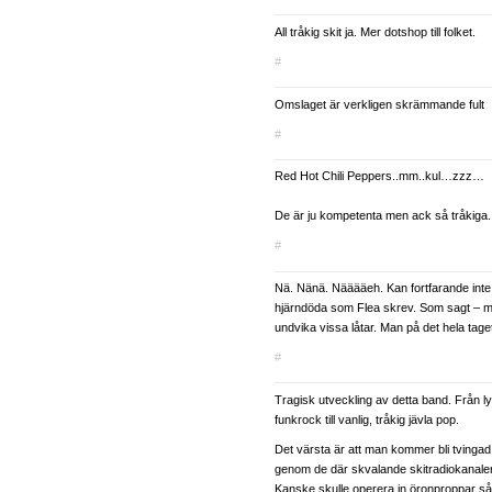
All tråkig skit ja. Mer dotshop till folket.
#
Omslaget är verkligen skrämmande fult
#
Red Hot Chili Peppers..mm..kul…zzz…
De är ju kompetenta men ack så tråkiga.
#
Nä. Nänä. Nääääeh. Kan fortfarande inte
hjärndöda som Flea skrev. Som sagt – ma
undvika vissa låtar. Man på det hela taget
#
Tragisk utveckling av detta band. Från l
funkrock till vanlig, tråkig jävla pop.
Det värsta är att man kommer bli tvingad 
genom de där skvalande skitradiokanaler
Kanske skulle operera in öronproppar så