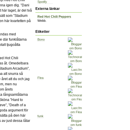
Spotify
nna igen dig. ”Dani
Externa länkar
 här laget, är del två
 sätt som ”Stadium
Red Hot Chili Peppers
en här kvartetten på
Webb.
Etiketter
landas med
de där funklåtarna
Bono
talt tjugoåtta
ed Hot Chili
jas åt. Omedelbara
”Stadium Arcadium”,
 att snurra så
Flea
året att du och jag
em, men nu
om årets
ka långsamlåtarna
 Sköna ”Hard to
eve”, ”Death of a
lgoda argument för
tsätta på den här
funk
av just dessa låtar