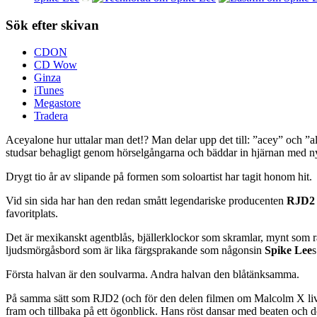
Sök efter skivan
CDON
CD Wow
Ginza
iTunes
Megastore
Tradera
Aceyalone hur uttalar man det!? Man delar upp det till: ”acey” och ”a
studsar behagligt genom hörselgångarna och bäddar in hjärnan med ny
Drygt tio år av slipande på formen som soloartist har tagit honom hit.
Vid sin sida har han den redan smått legendariske producenten
RJD2
favoritplats.
Det är mexikanskt agentblås, bjällerklockor som skramlar, mynt som 
ljudsmörgåsbord som är lika färgsprakande som någonsin
Spike Lee
s
Första halvan är den soulvarma. Andra halvan den blåtänksamma.
På samma sätt som RJD2 (och för den delen filmen om Malcolm X liv) v
fram och tillbaka på ett ögonblick. Hans röst dansar med beaten och det 