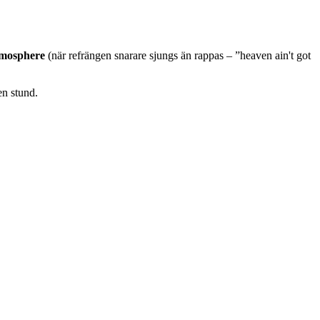
mosphere
(när refrängen snarare sjungs än rappas – ”heaven ain't got
en stund.