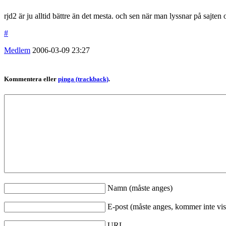
rjd2 är ju alltid bättre än det mesta. och sen när man lyssnar på sajte
#
Medlem
2006-03-09
23:27
Kommentera eller
pinga (trackback)
.
Namn (måste anges)
E-post (måste anges, kommer inte vis
URL