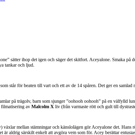
lone” sätter ihop det igen och säger det skitfort. Aceyalone. Smaka på d
a tankar och ljud.
som står för beaten till vart och ett av de 14 spåren. Det ger en samla
ramlar på trägolv, barn som sjunger ”oohooh oohooh” på en välfylld l
 filmatisering av
Malcolm X
liv (från varmaste rött och gult till dystrast
äxlar mellan stämningar och känslolägen gör Aceyalone det. Hans röst k
är aldrig särskilt enkelt att avgöra vem som för. Acey berättar entusiast