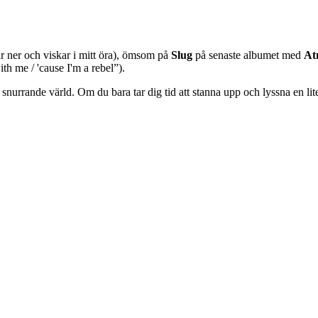
r ner och viskar i mitt öra), ömsom på
Slug
på senaste albumet med
At
ith me / 'cause I'm a rebel”).
 snurrande värld. Om du bara tar dig tid att stanna upp och lyssna en lit