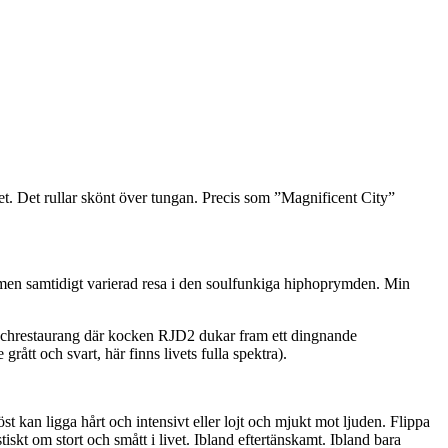
et. Det rullar skönt över tungan. Precis som ”Magnificent City”
d men samtidigt varierad resa i den soulfunkiga hiphoprymden. Min
unchrestaurang där kocken RJD2 dukar fram ett dingnande
e grått och svart, här finns livets fulla spektra).
an ligga hårt och intensivt eller lojt och mjukt mot ljuden. Flippa
iskt om stort och smått i livet. Ibland eftertänskamt. Ibland bara