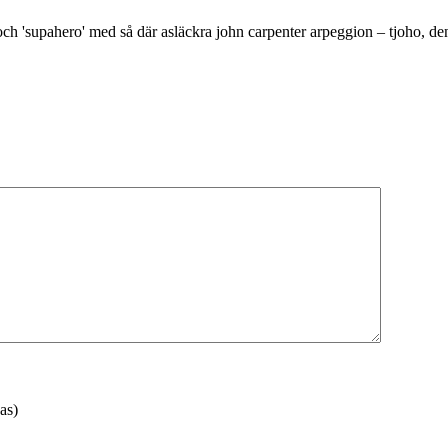
n och 'supahero' med så där asläckra john carpenter arpeggion – tjoho, de
as)