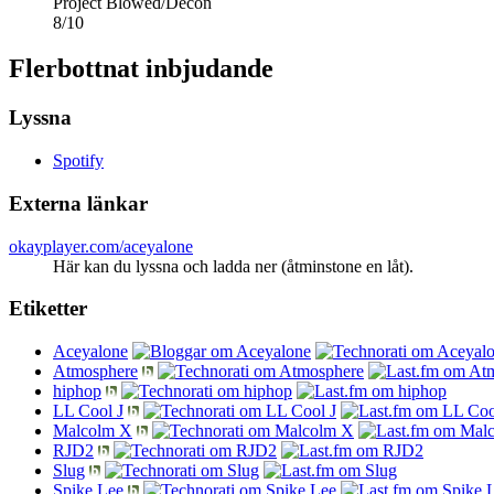
Project Blowed/Decon
8
/
10
Flerbottnat inbjudande
Lyssna
Spotify
Externa länkar
okayplayer.com/aceyalone
Här kan du lyssna och ladda ner (åtminstone en låt).
Etiketter
Aceyalone
Atmosphere
hiphop
LL Cool J
Malcolm X
RJD2
Slug
Spike Lee