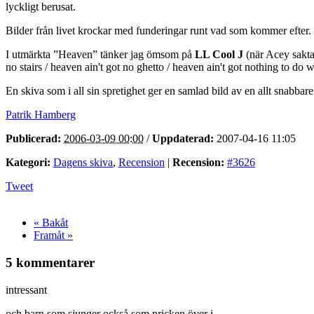
lyckligt berusat.
Bilder från livet krockar med funderingar runt vad som kommer efter.
I utmärkta ”Heaven” tänker jag ömsom på
LL Cool J
(när Acey sakta
no stairs / heaven ain't got no ghetto / heaven ain't got nothing to do w
En skiva som i all sin spretighet ger en samlad bild av en allt snabbare
Patrik Hamberg
Publicerad:
2006-03-09 00:00
/
Uppdaterad:
2007-04-16 11:05
Kategori:
Dagens skiva
,
Recension
|
Recension:
#3626
Tweet
« Bakåt
Framåt »
5 kommentarer
intressant
och barn som sjunger också som pricken över i