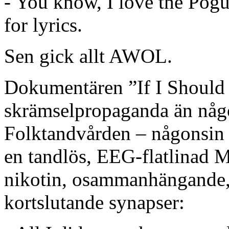
- You know, I love the Pogu
for lyrics.
Sen gick allt AWOL.
Dokumentären ”If I Should F
skrämselpropaganda än någ
Folktandvården – någonsin
en tandlös, EEG-flatlinad 
nikotin, osammanhängande, 
kortslutande synapser: