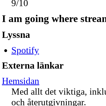
9
/
10
I am going where strea
Lyssna
Spotify
Externa länkar
Hemsidan
Med allt det viktiga, ink
och återutgivningar.