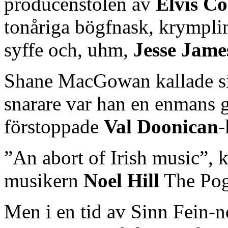
producenstolen av
Elvis Co
tonåriga bögfnask, krympli
syffe och, uhm,
Jesse Jame
Shane MacGowan kallade si
snarare var han en enmans 
förstoppade
Val Doonican
-
”An abort of Irish music”, 
musikern
Noel Hill
The Pog
Men i en tid av Sinn Fein-n