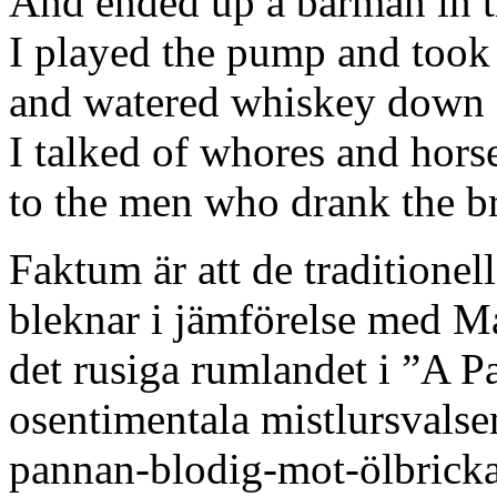
And ended up a barman in 
I played the pump and took
and watered whiskey down
I talked of whores and hors
to the men who drank the 
Faktum är att de traditionel
bleknar i jämförelse med 
det rusiga rumlandet i ”A P
osentimentala mistlursvals
pannan-blodig-mot-ölbrick