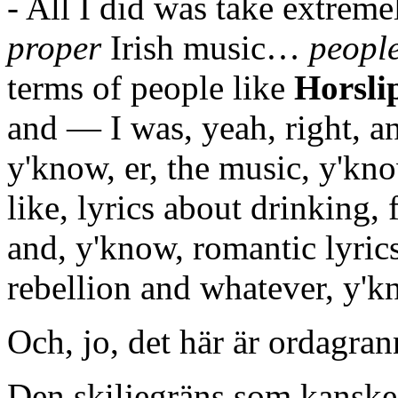
- All I did was take extrem
proper
Irish music…
people
terms of people like
Horsli
and — I was, yeah, right, an
y'know, er, the music, y'kn
like, lyrics about drinking, 
and, y'know, romantic lyric
rebellion and whatever, y'k
Och, jo, det här är ordagrann
Den skiljegräns som kanske 