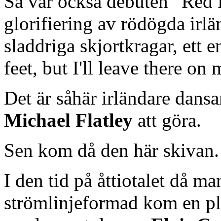
Så var också debuten ”Red 
glorifiering av rödögda irlä
sladdriga skjortkragar, ett e
feet, but I'll leave there on
Det är såhär irländare dansa
Michael Flatley
att göra.
Sen kom då den här skivan.
I den tid på åttiotalet då ma
strömlinjeformad kom en plat