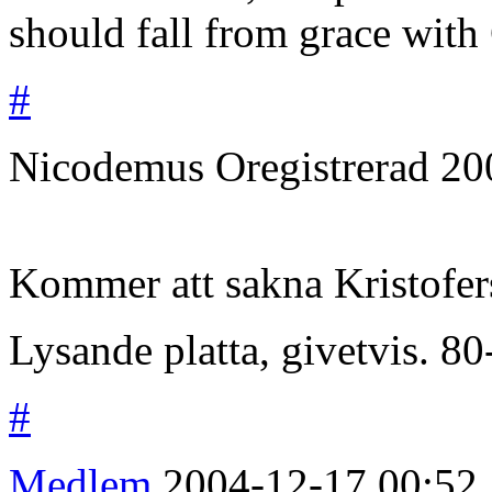
should fall from grace with
#
Nicodemus
Oregistrerad
20
Kommer att sakna Kristofers
Lysande platta, givetvis. 80
#
Medlem
2004-12-17
00:52