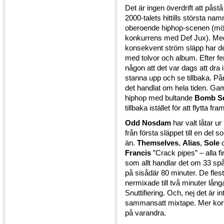
Det är ingen överdrift att påstå
2000-talets hittills största na
oberoende hiphop-scenen (möj
konkurrens med Def Jux). Med
konsekvent ström släpp har de
med tolvor och album. Efter fe
någon att det var dags att dra
stanna upp och se tillbaka. 
det handlat om hela tiden. Ga
hiphop med bultande
Bomb S
tillbaka istället för att flytta fra
Odd Nosdam
har valt låtar ur
från första släppet till en del s
än.
Themselves
,
Alias
,
Sole
o
Francis
”Crack pipes” – alla fi
som allt handlar det om 33 sp
på sisådär 80 minuter. De flest
nermixade till två minuter lån
Snuttifiering. Och, nej det är in
sammansatt mixtape. Mer korta
på varandra.