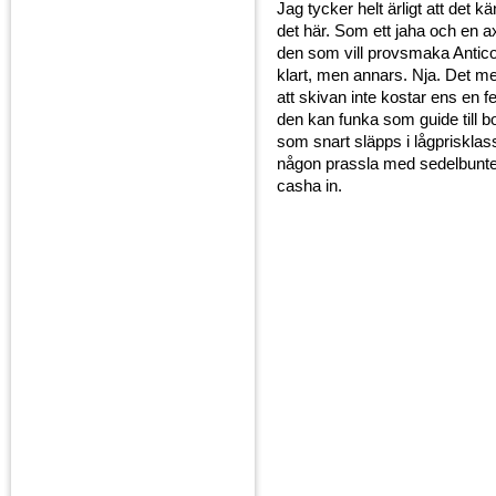
Jag tycker helt ärligt att det kä
det här. Som ett jaha och en a
den som vill provsmaka Antico
klart, men annars. Nja. Det mes
att skivan inte kostar ens en f
den kan funka som guide till b
som snart släpps i lågprisklas
någon prassla med sedelbunte
casha in.