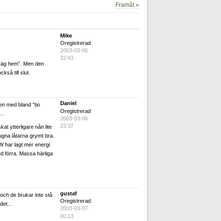
Framåt »
Mike
Oregistrerad
2003-03-06
22:43
g väg hem”. Men den
så till slut.
Daniel
en med bland ”tio
Oregistrerad
t…
2003-03-06
23:37
at ytterligare nån lite
ugna låtarna grymt bra.
 LW har lagt mer energi
d förra. Massa härliga
gustaf
och de brukar inte stå
Oregistrerad
u det…
2003-03-07
00:13