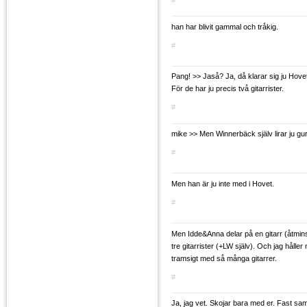
han har blivit gammal och tråkig.
#
Pang! >> Jaså? Ja, då klarar sig ju Hove
För de har ju precis två gitarrister.
#
mike >> Men Winnerbäck själv lirar ju gura.
#
Men han är ju inte med i Hovet.
#
Men Idde&Anna delar på en gitarr (åtminst
tre gitarrister (+LW själv). Och jag hålle
tramsigt med så många gitarrer.
#
Ja, jag vet. Skojar bara med er. Fast samt