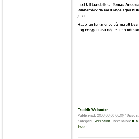
med
Ulf Lundell
och
Tomas Anderss
Winnerbäck de mest angelägna hist
just nu.
Hade jag haft mer tid på mig att lys
nog betyget blivit högre. Den här ski
Fredrik Welander
Publicerad:
2003-03-06 00:00
/
Uppdat
Kategori:
Recension
|
Recension:
#18
Tweet