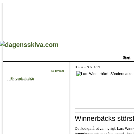
Start
RECENSION
48 timmar
En vecka bakåt
Winnerbäcks störst
Det lediga året var nyttigt. Lars Winn
hungrigare och mer fokuserad. Han ha