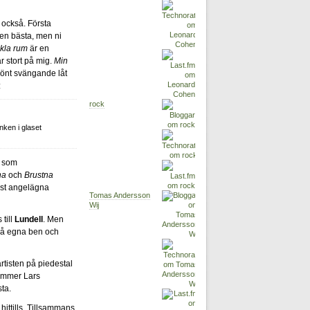
 också. Första
en bästa, men ni
kla rum
är en
r stort på mig.
Min
önt svängande låt
:
rock
inken i glaset
r som
na
och
Brustna
st angelägna
Tomas Andersson
Wij
 till
Lundell
. Men
 på egna ben och
artisten på piedestal
kommer Lars
ta.
hittills. Tillsammans