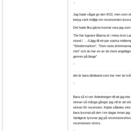
#
Jag hade vågat ge den 9/10, men som sk
betyg varit möjligt om recensenten lyssn
Det hade lika gärna kunnat vara jag som
”De här lugnare låtarna är i mina öron L
stund./ …./Lägg till ett par starka midte
”Söndermarken”, ”Dom sista drömmarna”
röst” och du har en av de mest angelägn
genren på länge”
#
det är bara idiotband som har mer än två g
#
Bara så ni vet: Anledningen till att jag int
skivan så många gånger jag vill är att ski
skivan för recension. Köpte således ski
bara lyssnat på den i tre dagar innan ja
Vanligtvis lyssnar jag på recensionsskiv
recensionen skrivs.
#