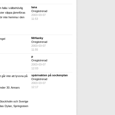
lana
n falla i välbehövlig
Oregistrerad
ster slippa jämnföras
2003-03-07
hör inte hemma i den
11:53
MrHanky
ingel
Oregistrerad
2003-03-07
11:55
p
Oregistrerad
2003-03-07
12:03
spärrvakten på sockenplan
t går inte att lyssna på
Oregistrerad
2003-03-07
12:17
under 30. Annars
 Stockholm och Sverige
das Dylan, Springsteen