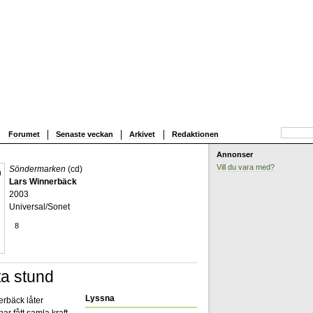
Forumet
Senaste veckan
Arkivet
Redaktionen
Annonser
Vill du vara med?
Söndermarken
(cd)
Lars Winnerbäck
2003
Universal/Sonet
8
a stund
Lyssna
erbäck låter
r fått samla kraft