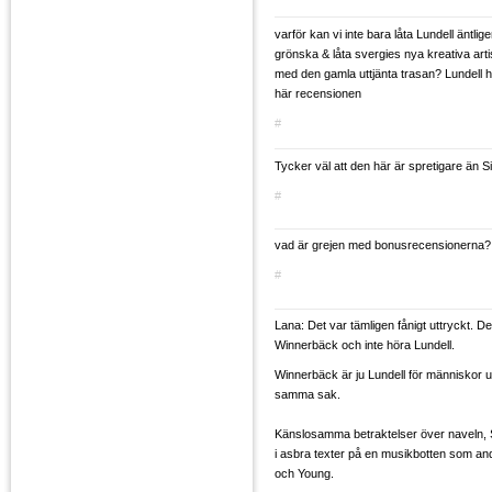
varför kan vi inte bara låta Lundell äntlige
grönska & låta svergies nya kreativa arti
med den gamla uttjänta trasan? Lundell 
här recensionen
#
Tycker väl att den här är spretigare än S
#
vad är grejen med bonusrecensionerna?
#
Lana: Det var tämligen fånigt uttryckt. De
Winnerbäck och inte höra Lundell.
Winnerbäck är ju Lundell för människor 
samma sak.
Känslosamma betraktelser över naveln,
i asbra texter på en musikbotten som an
och Young.