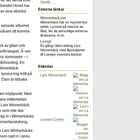
Spotify
bandet Hovet har
Externa länkar
av sina absolut
Winnerback.net
Winnerbäck har en mycket bra
på senaste albumet
webb. Lyssna på massor av
r svårare att komma
låtar, läs de personliga texterna
till läsarna, m.m.
Loesje
 av gitarr och
En gång i tiden bidrog Lars
Winnerbäck med illustrationer
anförskapet.
Ã–ver
till Loesjes svenska böcker.
örra sommaren – i
stbilssväng. En
Etiketter
 Winnerbäck
n lyssna mig trött på.
Lars Winnerbäck
r Dam är tillbaka
 en höjdpunkt. Med
tans mittemellan
 Lars Winnerbäck.
e som inte ska
väg in i Winnerbäcks
Leonard Cohen
nsertavslutning.
on Lars Winnerbäcks
nom rakt in i ännu