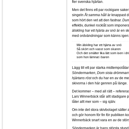
fler svenska hjärtan.
Men det finns ett par rockigare saker
singeln
Åt samma håll
är knappast d
som hört den vet att den fastnar.
Dun
effektiv, dunkel rocklåt som imponera
älskling har ett hjärta av snö
är en sk
med ordvändningar som känns igen
Min älskling har ett hjärta av snö
Så skört och vasst som skaren
Och det smälter lika lätt som isen i dr
som hon lämnat i baren
Lägg till ett par starka midtempolåta
Söndermarken
,
Dom sista drömmar
hjärtans röst
och du har en av de me
skivorna i den här genren på länge.
Det kommer – med all rätt – refereras
Lars Winnerbäck står allt stadigare
låter allt mer som – sig själv.
Om inte det stora skivbolaget sätter 
och gör honom för fin för publiken 
Winnerbäck snart vara en av de störs
Söndermarken
är hans största stund 