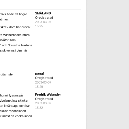
SMÅLAND
rivs hade ett högre
Oregistrerad
at mer.
2003-03-07
15:25
 skrev dom här orden:
ars Winnerbäcks stora
mpolåtar som
 och ”Brustna hjärtans
a skivorna i den här
pang!
itarrister.
Oregistrerad
2003-03-07
15:29
Fredrik Welander
e hunnit lyssna på
Oregistrerad
vbolaget inte skickat
2003-03-07
van i måndags och har
15:32
g skrev recensionen.
or minst en vecka innan