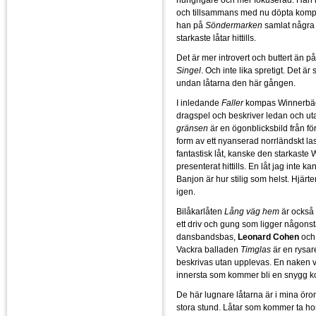
och tillsammans med nu döpta komp
han på
Söndermarken
samlat några 
starkaste låtar hittills.
Det är mer introvert och buttert än 
Singel
. Och inte lika spretigt. Det ä
undan låtarna den här gången.
I inledande
Faller
kompas Winnerbäck
dragspel och beskriver ledan och ut
gränsen
är en ögonblicksbild från f
form av ett nyanserad norrländskt la
fantastisk låt, kanske den starkaste
presenterat hittills. En låt jag inte ka
Banjon är hur stilig som helst. Hjärte
igen.
Bilåkarlåten
Lång väg hem
är också
ett driv och gung som ligger någons
dansbandsbas,
Leonard Cohen
och
Vackra balladen
Timglas
är en rysar
beskrivas utan upplevas. En naken 
innersta som kommer bli en snygg ko
De här lugnare låtarna är i mina ör
stora stund. Låtar som kommer ta ho