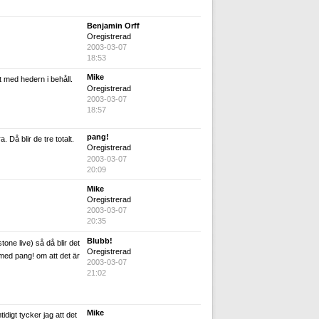
Benjamin Orff
Oregistrerad
2003-03-07
18:53
Mike
t med hedern i behåll.
Oregistrerad
2003-03-07
18:57
pang!
 Då blir de tre totalt.
Oregistrerad
2003-03-07
20:09
Mike
Oregistrerad
2003-03-07
20:35
Blubb!
one live) så då blir det
Oregistrerad
r med pang! om att det är
2003-03-07
21:02
Mike
idigt tycker jag att det