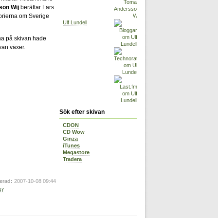
on Wij
berättar Lars
orierna om Sverige
Ulf Lundell
sna på skivan hade
van växer.
Sök efter skivan
CDON
CD Wow
Ginza
iTunes
Megastore
Tradera
erad:
2007-10-08 09:44
67