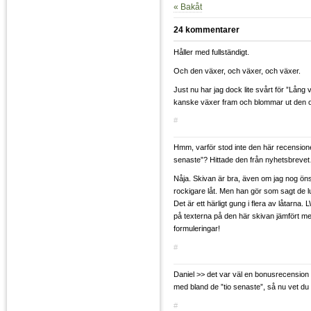
« Bakåt
24 kommentarer
Håller med fullständigt.
Och den växer, och växer, och växer.
Just nu har jag dock lite svårt för ”Lån
kanske växer fram och blommar ut den ock
#
Hmm, varför stod inte den här recension
senaste”? Hittade den från nyhetsbreve
Nåja. Skivan är bra, även om jag nog önsk
rockigare låt. Men han gör som sagt de l
Det är ett härligt gung i flera av låtarna.
på texterna på den här skivan jämfört me
formuleringar!
#
Daniel >> det var väl en bonusrecension 
med bland de ”tio senaste”, så nu vet d
#