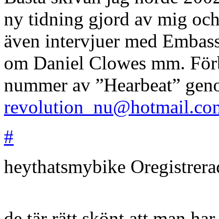
ny tidning gjord av mig oc
även intervjuer med Embass
om Daniel Clowes mm. Förbes
nummer av ”Hearbeat” geno
revolution_nu@hotmail.co
#
heythatsmybike
Oregistrer
de tär rätt skönt att man ha