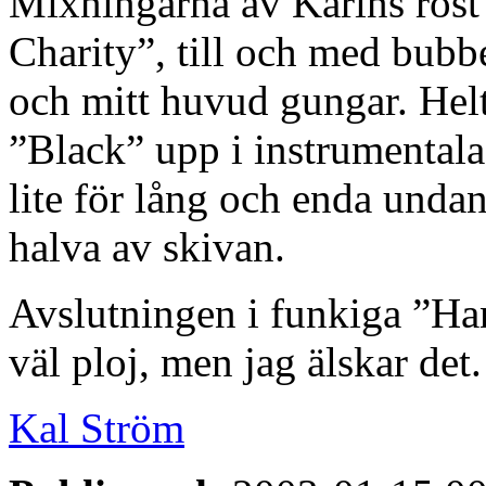
Mixningarna av Karins röst
Charity”, till och med bubb
och mitt huvud gungar. Hel
”Black” upp i instrumental
lite för lång och enda undant
halva av skivan.
Avslutningen i funkiga ”Han
väl ploj, men jag älskar det
Kal Ström