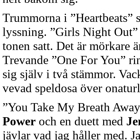
Trummorna i ”Heartbeats” sit
lyssning. ”Girls Night Out” 
tonen satt. Det är mörkare ä
Trevande ”One For You” ri
sig själv i två stämmor. Va
vevad speldosa över onatur
”You Take My Breath Away” 
Power
och en duett med
Je
jävlar vad jag håller med. 