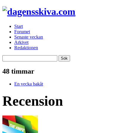
Start
Forumet
Senaste veckan
Arkivet
Redaktionen
48 timmar
En vecka bakåt
Recension