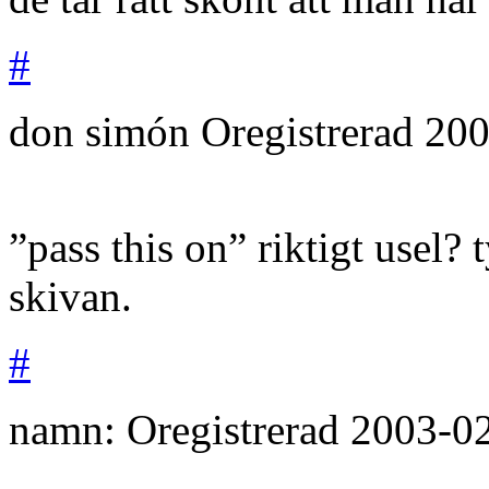
#
don simón
Oregistrerad
200
”pass this on” riktigt usel? 
skivan.
#
namn:
Oregistrerad
2003-0