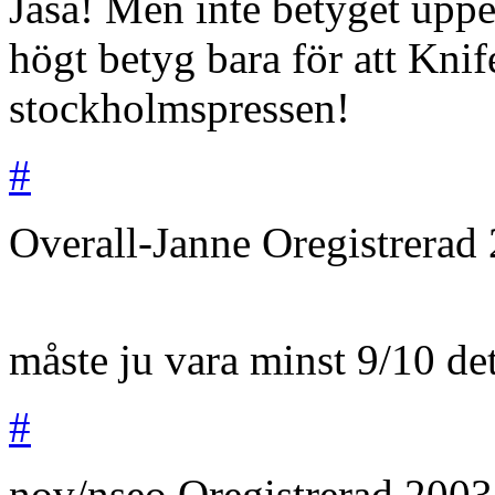
Jaså! Men inte betyget uppen
högt betyg bara för att Knif
stockholmspressen!
#
Overall-Janne
Oregistrerad
måste ju vara minst 9/10 de
#
nov/nseo
Oregistrerad
2003