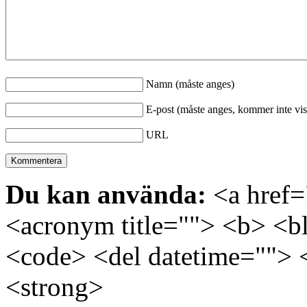
Namn (måste anges)
E-post (måste anges, kommer inte vis
URL
Du kan använda:
<a href="
<acronym title=""> <b> <bl
<code> <del datetime=""> 
<strong>