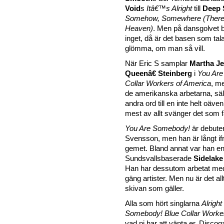
Void
s
Itâ€™s Alright
till
Deep 
Somehow, Somewhere (There
Heaven)
. Men på dansgolvet b
inget, då är det basen som tala
glömma, om man så vill.
När Eric S samplar
Martha Je
Queenâ€ Steinberg
i
You Are
Collar Workers of America
, me
de amerikanska arbetarna, säl
andra ord till en inte helt oäv
mest av allt svänger det som f
You Are Somebody!
är debuten
Svensson, men han är långt ifr
gemet. Bland annat var han e
Sundsvallsbaserade
Sidelake
Han har dessutom arbetat med 
gäng artister. Men nu är det al
skivan som gäller.
Alla som hört singlarna
Alright
Somebody! Blue Collar Worke
vad ni har att vänta er. Disco