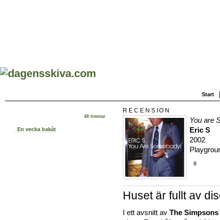
Start
RECENSION
48 timmar
You are 
Eric S
En vecka bakåt
2002
Playgrou
8
Huset är fullt av di
I ett avsnitt av
The Simpsons