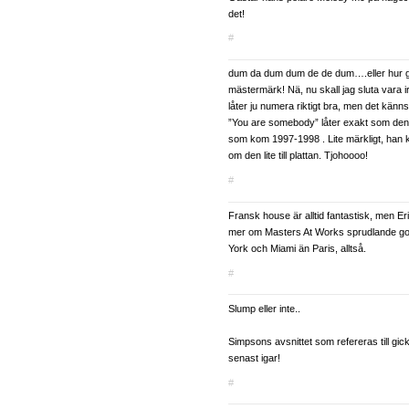
det!
#
dum da dum dum de de dum….eller hur gi
mästermärk! Nä, nu skall jag sluta vara i
låter ju numera riktigt bra, men det känns
”You are somebody” låter exakt som den 
som kom 1997-1998 . Lite märkligt, han 
om den lite till plattan. Tjohoooo!
#
Fransk house är alltid fantastisk, men E
mer om Masters At Works sprudlande g
York och Miami än Paris, alltså.
#
Slump eller inte..
Simpsons avsnittet som refereras till gi
senast igar!
#