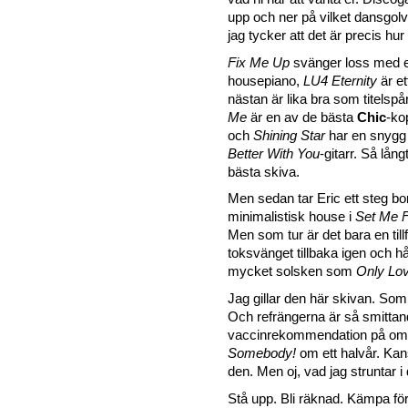
upp och ner på vilket dansgol
jag tycker att det är precis hu
Fix Me Up
svänger loss med et
housepiano,
LU4 Eternity
är et
nästan är lika bra som titelspå
Me
är en av de bästa
Chic
-ko
och
Shining Star
har en snyg
Better With You
-gitarr. Så lång
bästa skiva.
Men sedan tar Eric ett steg b
minimalistisk house i
Set Me 
Men som tur är det bara en til
toksvänget tillbaka igen och hå
mycket solsken som
Only Lo
Jag gillar den här skivan. Som 
Och refrängerna är så smittand
vaccinrekommendation på omsl
Somebody!
om ett halvår. Kan
den. Men oj, vad jag struntar i 
Stå upp. Bli räknad. Kämpa för 