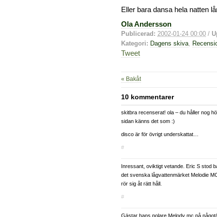
Eller bara dansa hela natten lå
Ola Andersson
Publicerad:
2002-01-24 00:00
/
U
Kategori:
Dagens skiva
,
Recensi
Tweet
« Bakåt
10 kommentarer
skitbra recenserat! ola – du håller nog h
sidan känns det som :)
disco är för övrigt underskattat…
#
Inressant, oviktigt vetande. Eric S stod
det svenska lågvattenmärket Melodie MC
rör sig åt rätt håll.
#
Gästar hans polare Melody mc på något