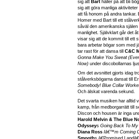
sig att
Bart
håller på att bli 
sig att göra manliga aktivitet
att få honom på andra tankar. 
Homer med Bart till ett stålver
såväl den amerikanska själen
manlighet. Självklart går det åt
visar sig att de kommit till ett 
bara arbetar bögar som med 
tar rast för att dansa till
C&C M
Gonna Make You Sweat (Eve
Now)
under discobollarnas ljus
Om det avsnittet gjorts idag tro
stålverksbögarna dansat till E
Somebody! Blue Collar Worke
Och älskat varenda sekund.
Det svarta musiken har alltid v
kamp, från medborgarrätt till se
Discon och housen är inga un
Harold Melvin & The Blue N
Odyssey
s
Going Back To My
Diana Ross
Iâ€™m Coming 
Smooth
s â€Promised Landâ€