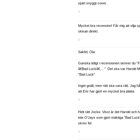
sjukt snyggt cover..
#
Mycket bra recension! Får mig att vilja s
skivan direkt.
#
Sakfel, Ola:
Ganska tidigt i recensionen skriver du
â€Bad Luckâ€,…”. Det ska var Harold M
”Bad Luck”.
Inget gnäll, men rätt ska vara rätt. Jag h
att Eric har gjort en mycket bra platta.
#
Helt rätt Jocke. Visst är det Harold och
inte O'Jays som gjort mäktiga ”Bad Luck”
skrev fel.
#