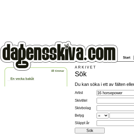
Start
ARKIVET
48 timmar
Sök
En vecka bakåt
Du kan söka i ett av fälten ell
Artist
Skivtitel
Skivbolag
Betyg
Släppt år