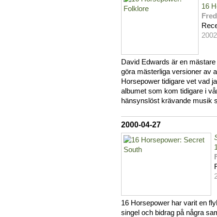
16 H
Fred
Rece
2002
David Edwards är en mästare på 
göra mästerliga versioner av a
Horsepower tidigare vet vad 
albumet som kom tidigare i vår
hänsynslöst krävande musik sk
2000-04-27
16 Horsepower har varit en flyk
singel och bidrag på några saml