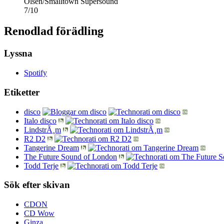
Olsen/Smalltown Supersound
7
/
10
Renodlad förädling
Lyssna
Spotify
Etiketter
disco
Italo disco
LindstrÃ¸m
R2 D2
Tangerine Dream
The Future Sound of London
Todd Terje
Sök efter skivan
CDON
CD Wow
Ginza