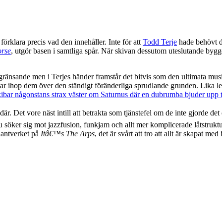
 förklara precis vad den innehåller. Inte för att
Todd Terje
hade behövt de
orse
, utgör basen i samtliga spår. När skivan dessutom uteslutande bygg
ka begränsande men i Terjes händer framstår det bitvis som den ultimata
ar ihop dem över den ständigt föränderliga sprudlande grunden. Lika le
tikibar någonstans strax väster om Saturnus där en dubrumba bjuder upp t
är. Det vore näst intill att betrakta som tjänstefel om de inte gjorde det
 söker sig mot jazzfusion, funkjam och allt mer komplicerade låtstruktur
 hantverket på
Itâ€™s The Arps
, det är svårt att tro att allt är skapat me