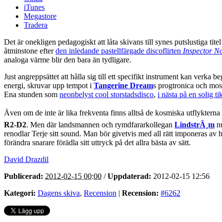
iTunes
Megastore
Tradera
Det är onekligen pedagogiskt att låta skivans till synes putslustiga titel
åtminstone efter
den inledande pastellfärgade discoflirten
Inspector N
analoga värme blir den bara än tydligare.
Just angreppsättet att hålla sig till ett specifikt instrument kan ver
energi, skruvar upp tempot i
Tangerine Dream
s progtronica och mos
Ena stunden som
neonbelyst cool storstadsdisco
,
i nästa på en solig 
Även om de inte är lika frekventa finns alltså de kosmiska utflykterna d
R2-D2
. Men där landsmannen och rymdfararkollegan
LindstrÃ¸m
nu
renodlar Terje sitt sound. Man bör givetvis med all rätt imponeras av
förändra snarare förädla sitt uttryck på det allra bästa av sätt.
David Drazdil
Publicerad:
2012-02-15 00:00
/
Uppdaterad:
2012-02-15 12:56
Kategori:
Dagens skiva
,
Recension
|
Recension:
#6262