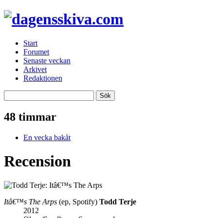
Start
Forumet
Senaste veckan
Arkivet
Redaktionen
48 timmar
En vecka bakåt
Recension
Itâ€™s The Arps
(ep, Spotify)
Todd Terje
2012