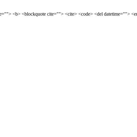
tle=""> <b> <blockquote cite=""> <cite> <code> <del datetime=""> <e