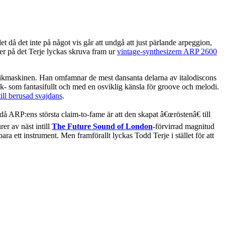
t då det inte på något vis går att undgå att just pärlande arpeggion,
er på det Terje lyckas skruva fram ur
vintage-synthesizern ARP 2600
 musikmaskinen. Han omfamnar de mest dansanta delarna av italodiscons
k- som fantasifullt och med en osviklig känsla för groove och melodi.
ill berusad svajdans
.
 då ARP:ens största claim-to-fame är att den skapat â€œröstenâ€ till
er av näst intill
The Future Sound of London
-förvirrad magnitud
d bara ett instrument. Men framförallt lyckas Todd Terje i stället för att