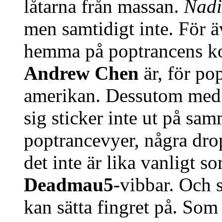
låtarna från massan.
Nad
men samtidigt inte. För 
hemma på poptrancens ko
Andrew Chen
är, för po
amerikan. Dessutom med 
sig sticker inte ut på sa
poptrancevyer, några drop
det inte är lika vanligt so
Deadmau5
-vibbar. Och s
kan sätta fingret på. Som