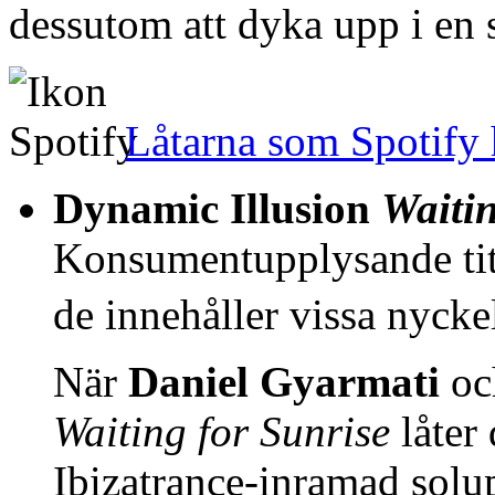
dessutom att dyka upp i en s
Låtarna som Spotify 
Dynamic Illusion
Waitin
Konsumentupplysande titl
de innehåller vissa nyckel
När
Daniel Gyarmati
o
Waiting for Sunrise
låter
Ibizatrance-inramad solup