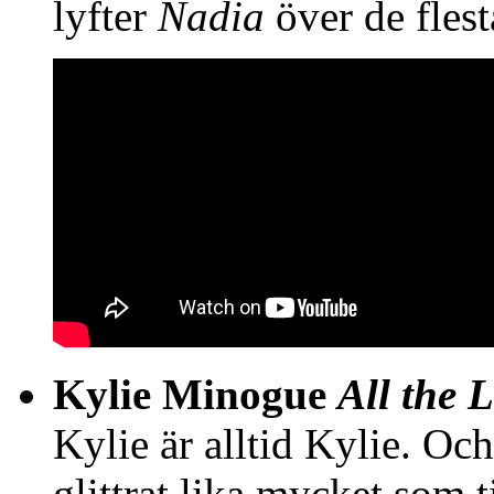
lyfter
Nadia
över de flest
Kylie Minogue
All the 
Kylie är alltid Kylie. Oc
glittrat lika mycket som t