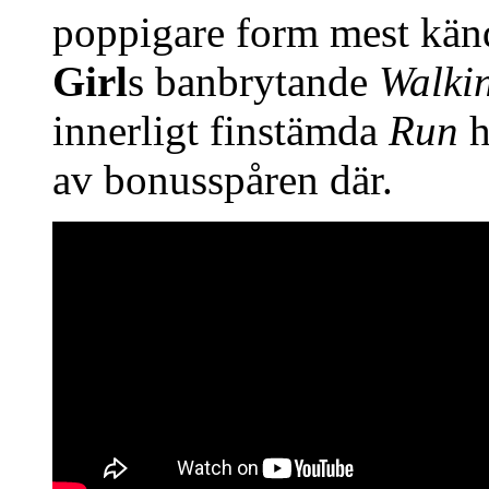
poppigare form mest kä
Girl
s banbrytande
Walki
innerligt finstämda
Run
h
av bonusspåren där.