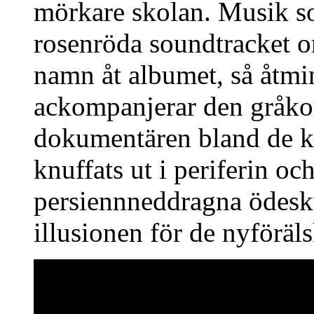
mörkare skolan. Musik so
rosenröda soundtracket om
namn åt albumet, så åtmi
ackompanjerar den gråko
dokumentären bland de k
knuffats ut i periferin och
persiennneddragna ödeskva
illusionen för de nyföräls