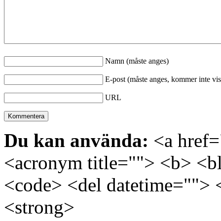
Namn (måste anges)
E-post (måste anges, kommer inte vis
URL
Du kan använda:
<a href="
<acronym title=""> <b> <bl
<code> <del datetime=""> 
<strong>