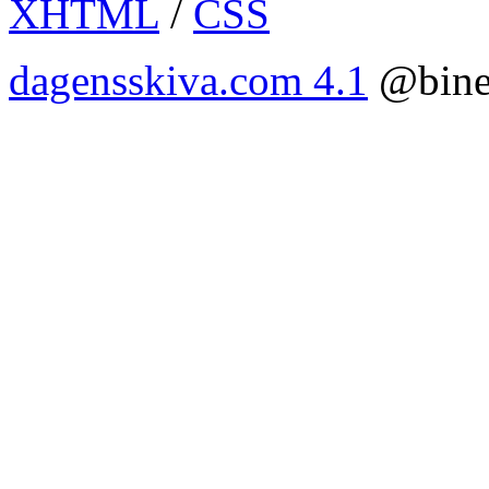
XHTML
/
CSS
dagensskiva.com 4.1
@bine