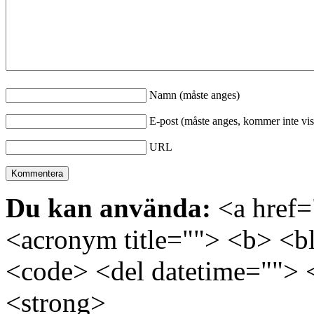
Namn (måste anges)
E-post (måste anges, kommer inte vis
URL
Du kan använda:
<a href="
<acronym title=""> <b> <bl
<code> <del datetime=""> 
<strong>