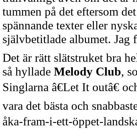
tummen på det eftersom det 
spännande texter eller nys
självbetitlade albumet. Jag 
Det är rätt slätstruket bra h
så hyllade
Melody Club
, s
Singlarna â€Let It outâ€ oc
vara det bästa och snabbast
åka-fram-i-ett-öppet-landsk