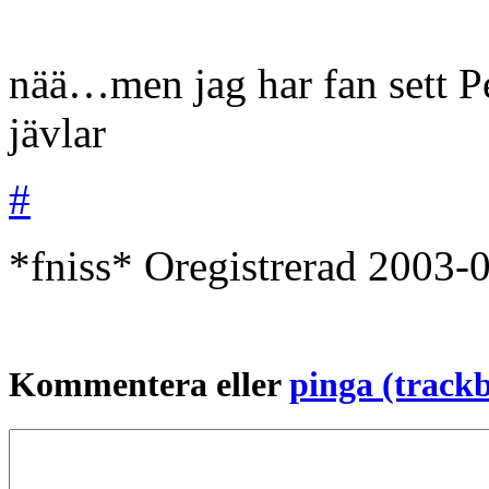
nää…men jag har fan sett Pe
jävlar
#
*fniss*
Oregistrerad
2003-
Kommentera eller
pinga (track