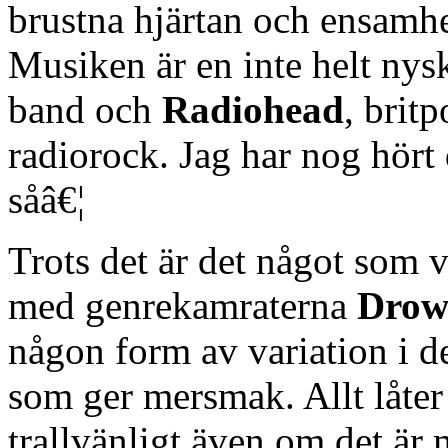
brustna hjärtan och ensamhe
Musiken är en inte helt n
band och
Radiohead
, brit
radiorock. Jag har nog hört
såâ€¦
Trots det är det något som 
med genrekamraterna
Drow
någon form av variation i d
som ger mersmak. Allt låter i
trallvänligt även om det är m