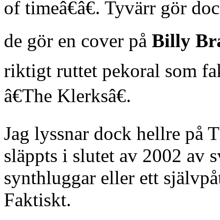
of timeâ€â€. Tyvärr gör do
de gör en cover på
Billy B
riktigt ruttet pekoral som f
â€The Klerksâ€.
Jag lyssnar dock hellre på 
släppts i slutet av 2002 av
synthluggar eller ett själv
Faktiskt.