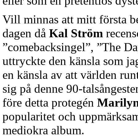
eller som en pretentiös dyst
Vill minnas att mitt första
dagen då
Kal Ström
recens
”comebacksingel”, ”The Da
uttryckte den känsla som ja
en känsla av att världen run
sig på denne 90-talsångesten
före detta protegén
Marily
popularitet och uppmärksam
mediokra album.