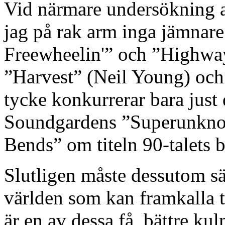
Vid närmare undersökning a
jag på rak arm inga jämnar
Freewheelin'” och ”Highway
”Harvest” (Neil Young) och
tycke konkurrerar bara jus
Soundgardens ”Superunkn
Bends” om titeln 90-talets 
Slutligen måste dessutom säga
världen som kan framkalla t
är en av dessa få, bättre ku