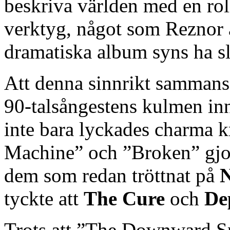
beskriva världen med en roll
verktyg, något som Reznor 
dramatiska album syns ha sl
Att denna sinnrikt sammansa
90-talsångestens kulmen in
inte bara lyckades charma k
Machine” och ”Broken” gjort
dem som redan tröttnat på
N
tyckte att
The Cure
och
De
Trots att ”The Downward Sp