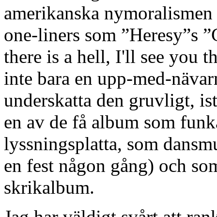
amerikanska nymoralismen oc
one-liners som ”Heresy”s ”G
there is a hell, I'll see you
inte bara en upp-med-nävarna
underskatta den gruvligt, i
en av de få album som funka
lyssningsplatta, som dansmu
en fest någon gång) och som
skrikalbum.
Jag har väldigt svårt att rank