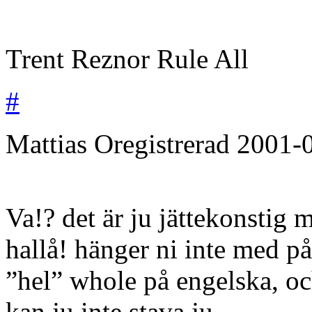
Trent Reznor Rule All
#
Mattias
Oregistrerad
2001-
Va!? det är ju jättekonstig
hallå! hänger ni inte med på
”hel” whole på engelska, och
kan ju inte stava ju.