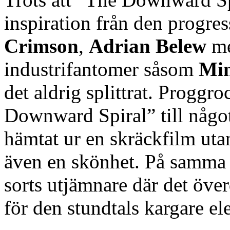
inspiration från den progres
Crimson
,
Adrian Belew
me
industrifantomer såsom
Min
det aldrig splittrat. Proggro
Downward Spiral” till något
hämtat ur en skräckfilm utan
även en skönhet. På samma s
sorts utjämnare där det över
för den stundtals kargare el